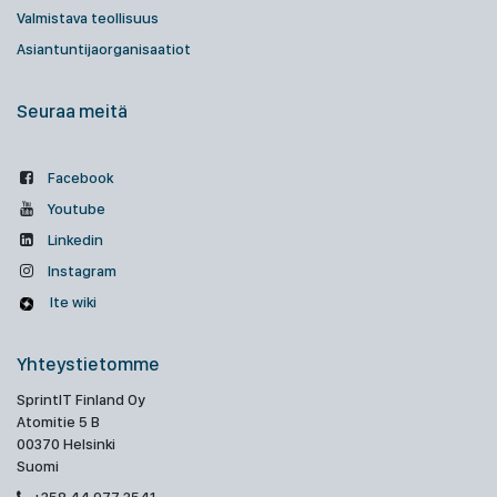
Valmistava teollisuus
Asiantuntijaorganisaatiot
Seuraa meitä
Facebook
Youtube
Linkedin
Instagram
Ite wiki
Yhteystietomme
SprintIT Finland Oy
Atomitie 5 B
00370 Helsinki
Suomi