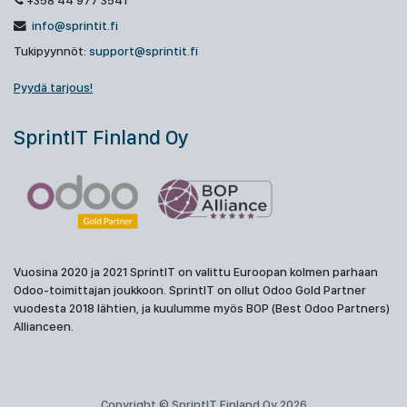
+358 44 977 3541
info@sprintit.fi
Tukipyynnöt:
support@sprintit.fi
Pyydä tarjous!
SprintIT Finland Oy
Vuosina 2020 ja 2021 SprintIT on valittu Euroopan kolmen parhaan
Odoo-toimittajan joukkoon. SprintIT on ollut Odoo Gold Partner
vuodesta 2018 lähtien, ja kuulumme myös BOP (Best Odoo Partners)
Allianceen.
Copyright © SprintIT Finland Oy 2026