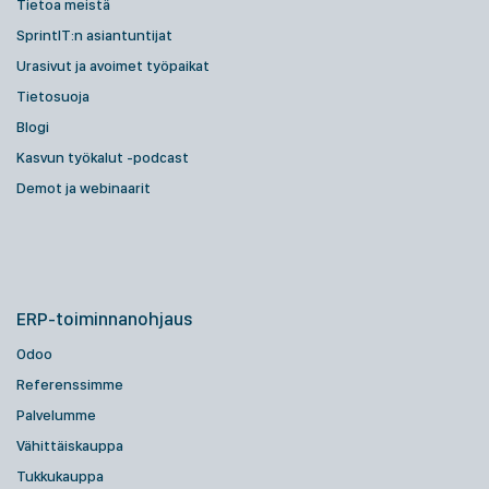
Tietoa meistä
SprintIT:n asiantuntijat
Urasivut ja avoimet työpaikat
Tietosuoja
Blogi
Kasvun työkalut -podcast
Demot ja webinaarit
ERP-toiminnanohjaus
Odoo
Referenssimme
Palvelumme
Vähittäiskauppa
Tukkukauppa