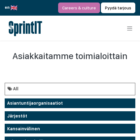
Siirry sisältöön
en
Careers & culture
Pyydä tarjous
Asiakkaitamme toimialoittain
All
Asiantuntijaorganisaatiot
Järjestöt
Kansainvälinen