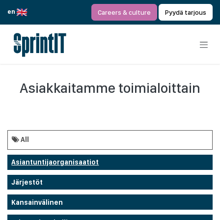
Siirry sisältöön
en
Careers & culture
Pyydä tarjous
Asiakkaitamme toimialoittain
All
Asiantuntijaorganisaatiot
Järjestöt
Kansainvälinen