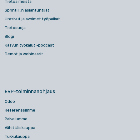
Tietoa meistä
SprintIT:n asiantuntijat
Urasivut ja avoimet työpaikat
Tietosuoja
Blogi
Kasvun työkalut -podcast
Demot ja webinaarit
ERP-toiminnanohjaus
Odoo
Referenssimme
Palvelumme
Vähittäiskauppa
Tukkukauppa