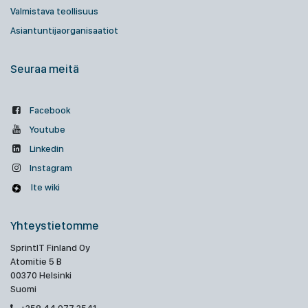
Valmistava teollisuus
Asiantuntijaorganisaatiot
Seuraa meitä
Facebook
Youtube
Linkedin
Instagram
Ite wiki
Yhteystietomme
SprintIT Finland Oy
Atomitie 5 B
00370 Helsinki
Suomi