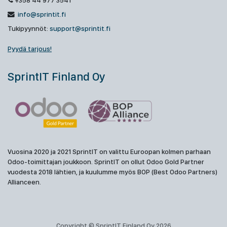
+358 44 977 3541
info@sprintit.fi
Tukipyynnöt:
support@sprintit.fi
Pyydä tarjous!
SprintIT Finland Oy
Vuosina 2020 ja 2021 SprintIT on valittu Euroopan kolmen parhaan
Odoo-toimittajan joukkoon. SprintIT on ollut Odoo Gold Partner
vuodesta 2018 lähtien, ja kuulumme myös BOP (Best Odoo Partners)
Allianceen.
Copyright © SprintIT Finland Oy 2026