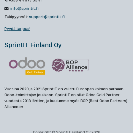
+358 44 977 3541
info@sprintit.fi
Tukipyynnöt:
support@sprintit.fi
Pyydä tarjous!
SprintIT Finland Oy
Vuosina 2020 ja 2021 SprintIT on valittu Euroopan kolmen parhaan
Odoo-toimittajan joukkoon. SprintIT on ollut Odoo Gold Partner
vuodesta 2018 lähtien, ja kuulumme myös BOP (Best Odoo Partners)
Allianceen.
Copyright © SprintIT Finland Oy 2026