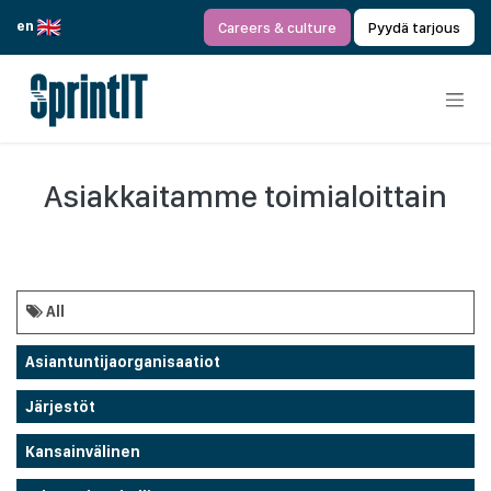
Siirry sisältöön
en
Careers & culture
Pyydä tarjous
Asiakkaitamme toimialoittain
All
Asiantuntijaorganisaatiot
Järjestöt
Kansainvälinen