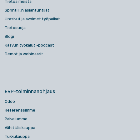
Tietoa meistä
SprintIT:n asiantuntijat
Urasivut ja avoimet työpaikat
Tietosuoja
Blogi
Kasvun työkalut -podcast
Demot ja webinaarit
ERP-toiminnanohjaus
Odoo
Referenssimme
Palvelumme
Vähittäiskauppa
Tukkukauppa