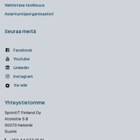
Valmistava teollisuus
Asiantuntijaorganisaatiot
Seuraa meitä
Facebook
Youtube
Linkedin
Instagram
Ite wiki
Yhteystietomme
SprintIT Finland Oy
Atomitie 5 B
00370 Helsinki
Suomi