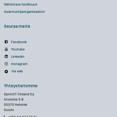
Valmistava teollisuus
Asiantuntijaorganisaatiot
Seuraa meitä
Facebook
Youtube
Linkedin
Instagram
Ite wiki
Yhteystietomme
SprintIT Finland Oy
Atomitie 5 B
00370 Helsinki
Suomi