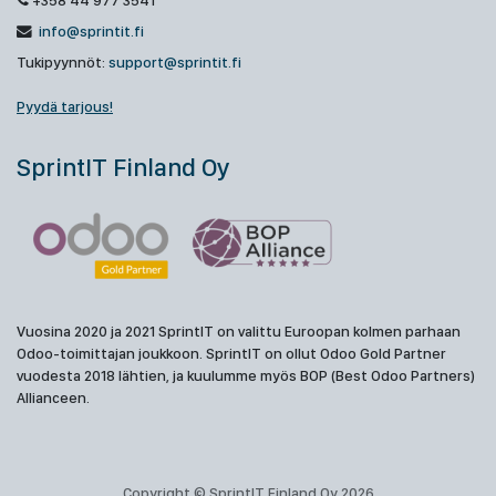
+358 44 977 3541
info@sprintit.fi
Tukipyynnöt:
support@sprintit.fi
Pyydä tarjous!
SprintIT Finland Oy
Vuosina 2020 ja 2021 SprintIT on valittu Euroopan kolmen parhaan
Odoo-toimittajan joukkoon. SprintIT on ollut Odoo Gold Partner
vuodesta 2018 lähtien, ja kuulumme myös BOP (Best Odoo Partners)
Allianceen.
Copyright © SprintIT Finland Oy 2026