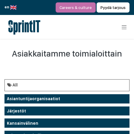
Siirry sisältöön
en
Careers & culture
Pyydä tarjous
Asiakkaitamme toimialoittain
All
Asiantuntijaorganisaatiot
Järjestöt
Kansainvälinen