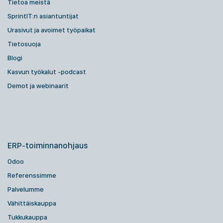
Tietoa meistä
SprintIT:n asiantuntijat
Urasivut ja avoimet työpaikat
Tietosuoja
Blogi
Kasvun työkalut -podcast
Demot ja webinaarit
ERP-toiminnanohjaus
Odoo
Referenssimme
Palvelumme
Vähittäiskauppa
Tukkukauppa