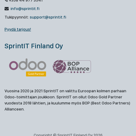
+358 44 977 3541
info@sprintit.fi
Tukipyynnöt:
support@sprintit.fi
Pyydä tarjous!
SprintIT Finland Oy
Vuosina 2020 ja 2021 SprintIT on valittu Euroopan kolmen parhaan
Odoo-toimittajan joukkoon. SprintIT on ollut Odoo Gold Partner
vuodesta 2018 lähtien, ja kuulumme myös BOP (Best Odoo Partners)
Allianceen.
Copyright © SprintIT Finland Oy 2026