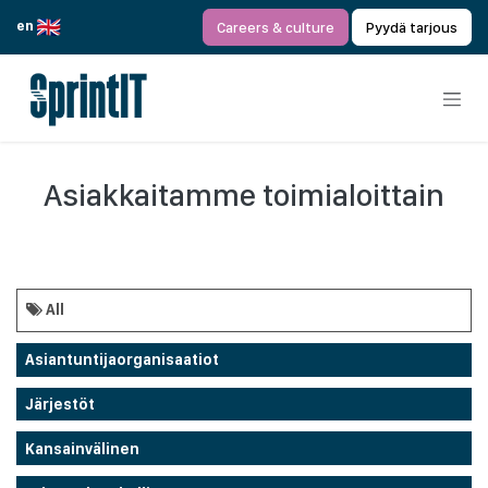
Siirry sisältöön
en
Careers & culture
Pyydä tarjous
Asiakkaitamme toimialoittain
All
Asiantuntijaorganisaatiot
Järjestöt
Kansainvälinen