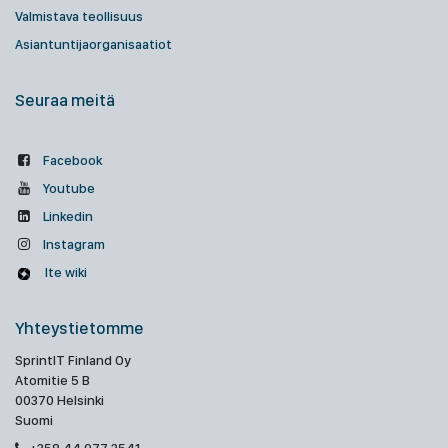
Valmistava teollisuus
Asiantuntijaorganisaatiot
Seuraa meitä
Facebook
Youtube
Linkedin
Instagram
Ite wiki
Yhteystietomme
SprintIT Finland Oy
Atomitie 5 B
00370 Helsinki
Suomi