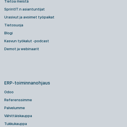
Tietoa meistä
SprintIT:n asiantuntijat
Urasivut ja avoimet työpaikat
Tietosuoja
Blogi
Kasvun työkalut -podcast
Demot ja webinaarit
ERP-toiminnanohjaus
Odoo
Referenssimme
Palvelumme
Vähittäiskauppa
Tukkukauppa