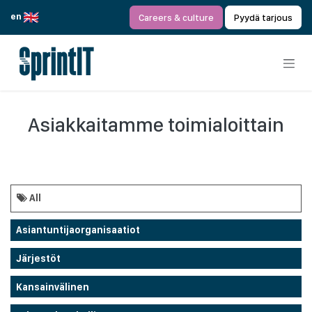
Siirry sisältöön
en
Careers & culture
Pyydä tarjous
Asiakkaitamme toimialoittain
All
Asiantuntijaorganisaatiot
Järjestöt
Kansainvälinen