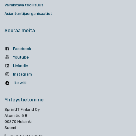
Valmistava teollisuus
Asiantuntijaorganisaatiot
Seuraa meitä
Facebook
Youtube
Linkedin
Instagram
Ite wiki
Yhteystietomme
SprintIT Finland Oy
Atomitie 5 B
00370 Helsinki
Suomi