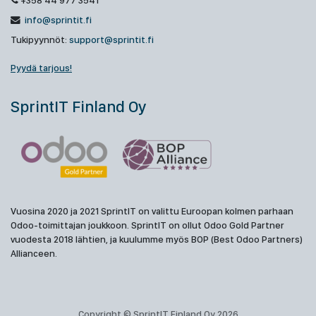
+358 44 977 3541
info@sprintit.fi
Tukipyynnöt:
support@sprintit.fi
Pyydä tarjous!
SprintIT Finland Oy
Vuosina 2020 ja 2021 SprintIT on valittu Euroopan kolmen parhaan
Odoo-toimittajan joukkoon. SprintIT on ollut Odoo Gold Partner
vuodesta 2018 lähtien, ja kuulumme myös BOP (Best Odoo Partners)
Allianceen.
Copyright © SprintIT Finland Oy 2026