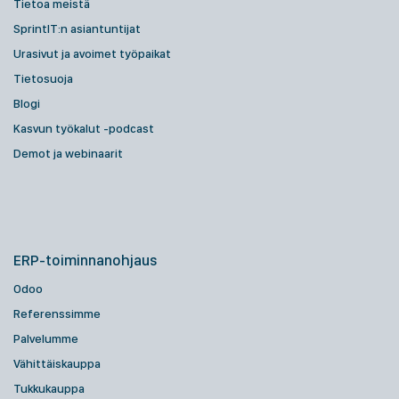
Tietoa meistä
SprintIT:n asiantuntijat
Urasivut ja avoimet työpaikat
Tietosuoja
Blogi
Kasvun työkalut -podcast
Demot ja webinaarit
ERP-toiminnanohjaus
Odoo
Referenssimme
Palvelumme
Vähittäiskauppa
Tukkukauppa