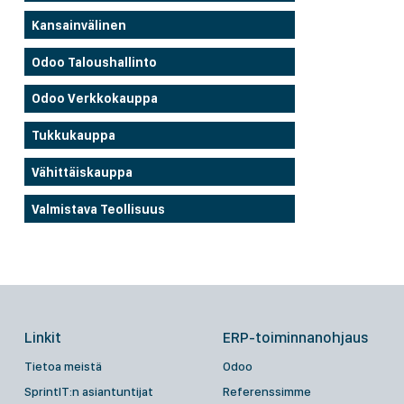
Kansainvälinen
Odoo Taloushallinto
Odoo Verkkokauppa
Tukkukauppa
Vähittäiskauppa
Valmistava Teollisuus
Linkit
ERP-toiminnanohjaus
Tietoa meistä
Odoo
SprintIT:n asiantuntijat
Referenssimme