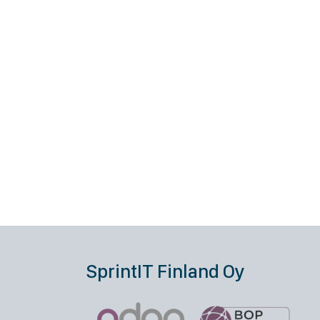
SprintIT Finland Oy