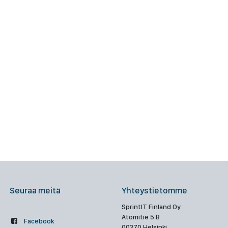
Seuraa meitä
Yhteystietomme
SprintIT Finland Oy
Atomitie 5 B
Facebook
00370 Helsinki