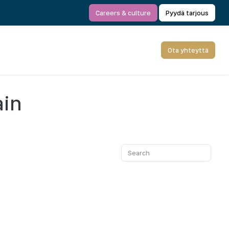
Careers & culture
Pyydä tarjous
Ota yhteyttä
ain