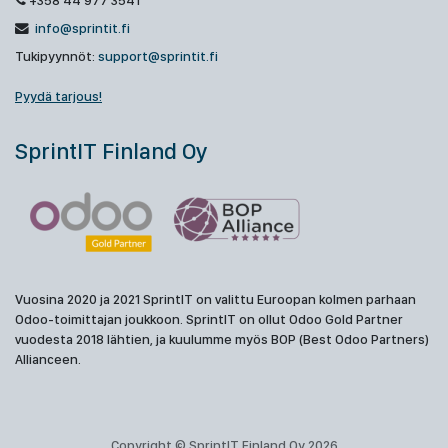
+358 44 977 3541
info@sprintit.fi
Tukipyynnöt:
support@sprintit.fi
Pyydä tarjous!
SprintIT Finland Oy
Vuosina 2020 ja 2021 SprintIT on valittu Euroopan kolmen parhaan
Odoo-toimittajan joukkoon. SprintIT on ollut Odoo Gold Partner
vuodesta 2018 lähtien, ja kuulumme myös BOP (Best Odoo Partners)
Allianceen.
Copyright © SprintIT Finland Oy 2026