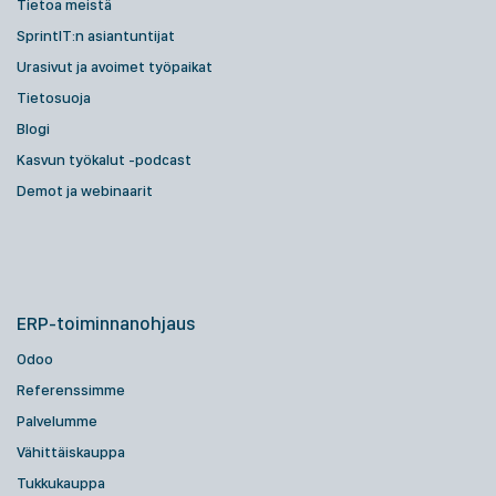
Tietoa meistä
SprintIT:n asiantuntijat
Urasivut ja avoimet työpaikat
Tietosuoja
Blogi
Kasvun työkalut -podcast
Demot ja webinaarit
ERP-toiminnanohjaus
Odoo
Referenssimme
Palvelumme
Vähittäiskauppa
Tukkukauppa