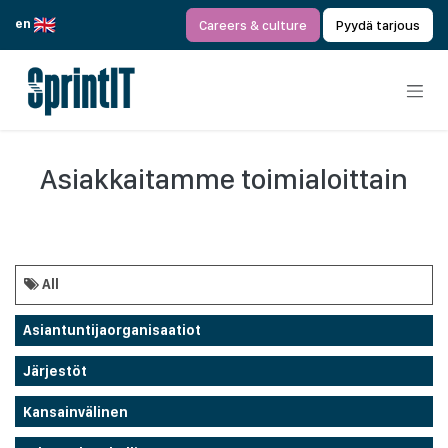
Siirry sisältöön
en
Careers & culture
Pyydä tarjous
Asiakkaitamme toimialoittain
All
Asiantuntijaorganisaatiot
Järjestöt
Kansainvälinen