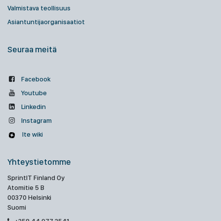
Valmistava teollisuus
Asiantuntijaorganisaatiot
Seuraa meitä
Facebook
Youtube
Linkedin
Instagram
Ite wiki
Yhteystietomme
SprintIT Finland Oy
Atomitie 5 B
00370 Helsinki
Suomi