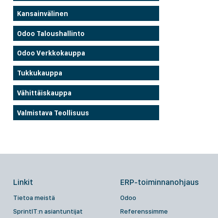
Kansainvälinen
Odoo Taloushallinto
Odoo Verkkokauppa
Tukkukauppa
Vähittäiskauppa
Valmistava Teollisuus
Linkit
ERP-toiminnanohjaus
Tietoa meistä
Odoo
SprintIT:n asiantuntijat
Referenssimme