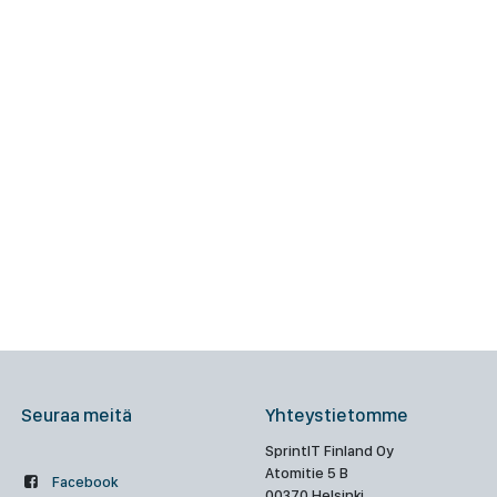
Seuraa meitä
Yhteystietomme
SprintIT Finland Oy
Atomitie 5 B
Facebook
00370 Helsinki