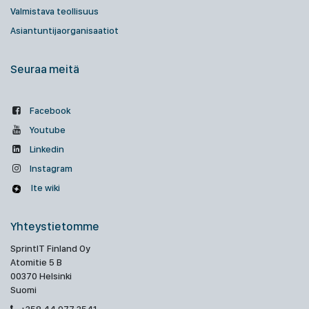
Valmistava teollisuus
Asiantuntijaorganisaatiot
Seuraa meitä
Facebook
Youtube
Linkedin
Instagram
Ite wiki
Yhteystietomme
SprintIT Finland Oy
Atomitie 5 B
00370 Helsinki
Suomi