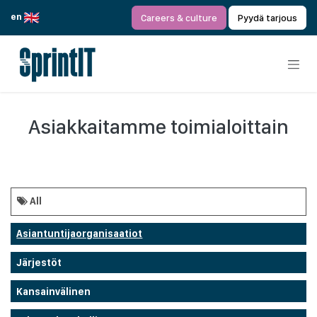
Siirry sisältöön
en
Careers & culture
Pyydä tarjous
Asiakkaitamme toimialoittain
All
Asiantuntijaorganisaatiot
Järjestöt
Kansainvälinen