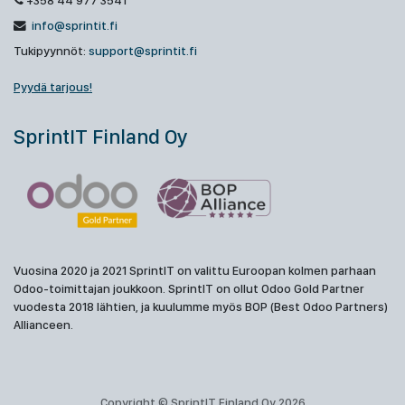
+358 44 977 3541
info@sprintit.fi
Tukipyynnöt:
support@sprintit.fi
Pyydä tarjous!
SprintIT Finland Oy
Vuosina 2020 ja 2021 SprintIT on valittu Euroopan kolmen parhaan
Odoo-toimittajan joukkoon. SprintIT on ollut Odoo Gold Partner
vuodesta 2018 lähtien, ja kuulumme myös BOP (Best Odoo Partners)
Allianceen.
Copyright © SprintIT Finland Oy 2026