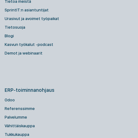
Tietoa meistä
SprintIT:n asiantuntijat
Urasivut ja avoimet työpaikat
Tietosuoja
Blogi
Kasvun työkalut -podcast
Demot ja webinaarit
ERP-toiminnanohjaus
Odoo
Referenssimme
Palvelumme
Vähittäiskauppa
Tukkukauppa