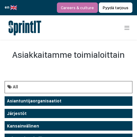
Siirry sisältöön
en
Careers & culture
Pyydä tarjous
Asiakkaitamme toimialoittain
All
Asiantuntijaorganisaatiot
Järjestöt
Kansainvälinen