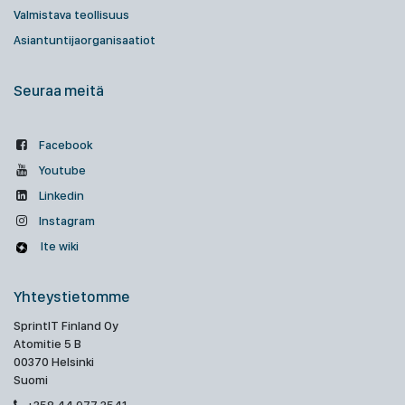
Valmistava teollisuus
Asiantuntijaorganisaatiot
Seuraa meitä
Facebook
Youtube
Linkedin
Instagram
Ite wiki
Yhteystietomme
SprintIT Finland Oy
Atomitie 5 B
00370 Helsinki
Suomi