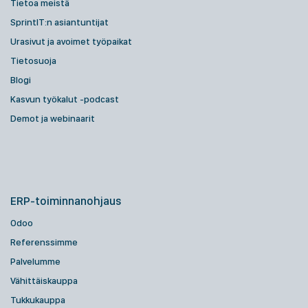
Tietoa meistä
SprintIT:n asiantuntijat
Urasivut ja avoimet työpaikat
Tietosuoja
Blogi
Kasvun työkalut -podcast
Demot ja webinaarit
ERP-toiminnanohjaus
Odoo
Referenssimme
Palvelumme
Vähittäiskauppa
Tukkukauppa