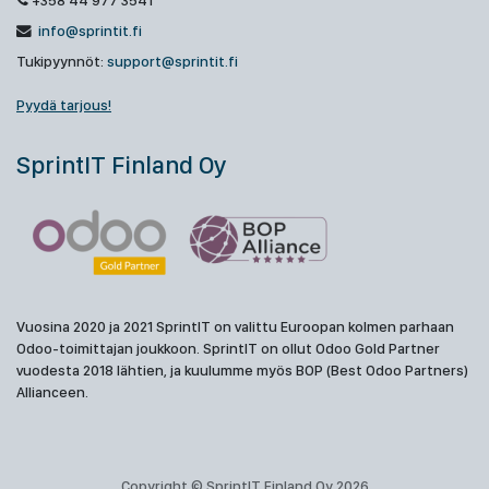
+358 44 977 3541
info@sprintit.fi
Tukipyynnöt:
support@sprintit.fi
Pyydä tarjous!
SprintIT Finland Oy
Vuosina 2020 ja 2021 SprintIT on valittu Euroopan kolmen parhaan
Odoo-toimittajan joukkoon. SprintIT on ollut Odoo Gold Partner
vuodesta 2018 lähtien, ja kuulumme myös BOP (Best Odoo Partners)
Allianceen.
Copyright © SprintIT Finland Oy 2026