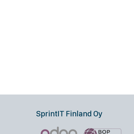
SprintIT Finland Oy