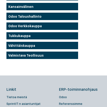
Kansainvälinen
Odoo Taloushallinto
Odoo Verkkokauppa
Tukkukauppa
Vähittäiskauppa
Valmistava Teollisuus
Linkit
ERP-toiminnanohjaus
Tietoa meistä
Odoo
SprintIT:n asiantuntijat
Referenssimme