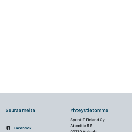
Seuraa meitä
Yhteystietomme
SprintIT Finland Oy
Atomitie 5 B
Facebook
00370 Helsinki