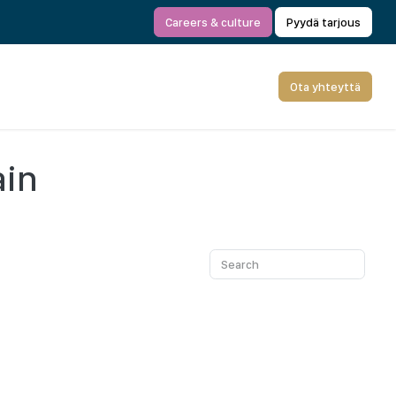
Careers & culture
Pyydä tarjous
Ota yhteyttä
ain