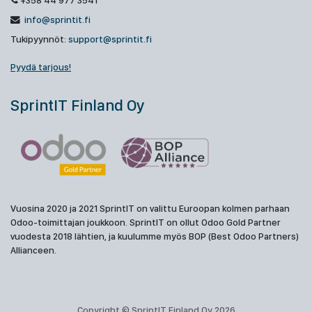
+358 44 977 3541
info@sprintit.fi
Tukipyynnöt:
support@sprintit.fi
Pyydä tarjous!
SprintIT Finland Oy
Vuosina 2020 ja 2021 SprintIT on valittu Euroopan kolmen parhaan
Odoo-toimittajan joukkoon. SprintIT on ollut Odoo Gold Partner
vuodesta 2018 lähtien, ja kuulumme myös BOP (Best Odoo Partners)
Allianceen.
Copyright © SprintIT Finland Oy 2026