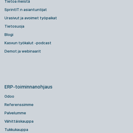
Tietoa meistä
SprintIT:n asiantuntijat
Urasivut ja avoimet työpaikat
Tietosuoja
Blogi
Kasvun työkalut -podcast
Demot ja webinaarit
ERP-toiminnanohjaus
Odoo
Referenssimme
Palvelumme
Vähittäiskauppa
Tukkukauppa