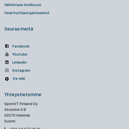
Valmistava teollisuus
Asiantuntijaorganisaatiot
Seuraa meitä
Facebook
Youtube
Linkedin
Instagram
Ite wiki
Yhteystietomme
SprintIT Finland Oy
Atomitie 5 B
00370 Helsinki
Suomi