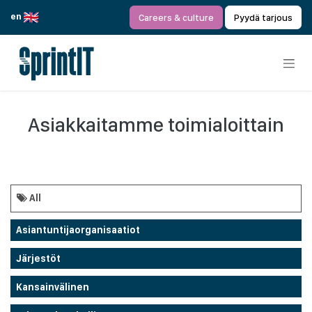
Siirry sisältöön
en
Careers & culture
Pyydä tarjous
Asiakkaitamme toimialoittain
All
Asiantuntijaorganisaatiot
Järjestöt
Kansainvälinen