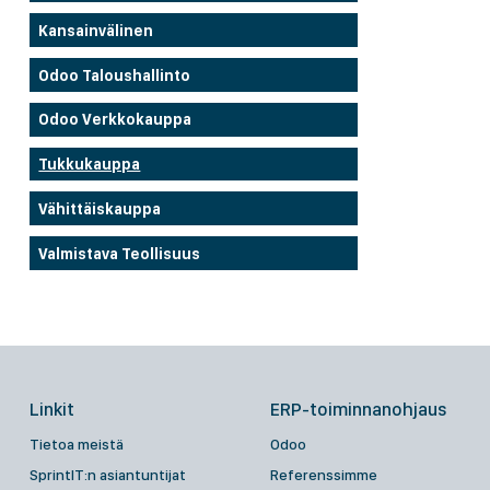
Kansainvälinen
Odoo Taloushallinto
Odoo Verkkokauppa
Tukkukauppa
Vähittäiskauppa
Valmistava Teollisuus
Linkit
ERP-toiminnanohjaus
Tietoa meistä
Odoo
SprintIT:n asiantuntijat
Referenssimme