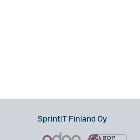
SprintIT Finland Oy