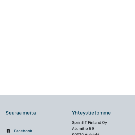
Seuraa meitä
Yhteystietomme
SprintIT Finland Oy
Atomitie 5 B
Facebook
00370 Helsinki