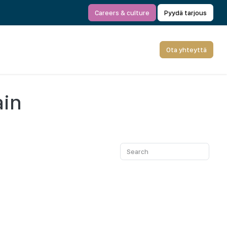
Careers & culture
Pyydä tarjous
Ota yhteyttä
ain