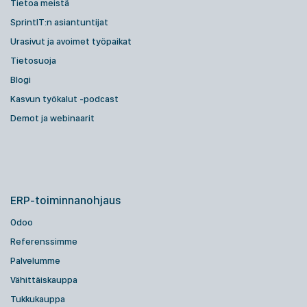
Tietoa meistä
SprintIT:n asiantuntijat
Urasivut ja avoimet työpaikat
Tietosuoja
Blogi
Kasvun työkalut -podcast
Demot ja webinaarit
ERP-toiminnanohjaus
Odoo
Referenssimme
Palvelumme
Vähittäiskauppa
Tukkukauppa