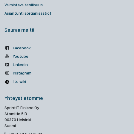
Valmistava teollisuus
Asiantuntijaorganisaatiot
Seuraa meitä
Facebook
Youtube
Linkedin
Instagram
Ite wiki
Yhteystietomme
SprintIT Finland Oy
Atomitie 5 B
00370 Helsinki
Suomi