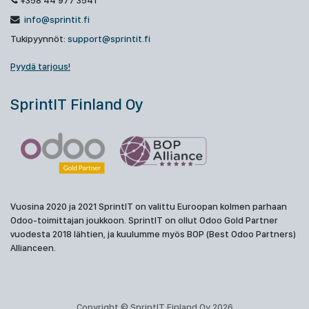
+358 44 977 3541
info@sprintit.fi
Tukipyynnöt:
support@sprintit.fi
Pyydä tarjous!
SprintIT Finland Oy
Vuosina 2020 ja 2021 SprintIT on valittu Euroopan kolmen parhaan
Odoo-toimittajan joukkoon. SprintIT on ollut Odoo Gold Partner
vuodesta 2018 lähtien, ja kuulumme myös BOP (Best Odoo Partners)
Allianceen.
Copyright © SprintIT Finland Oy 2026