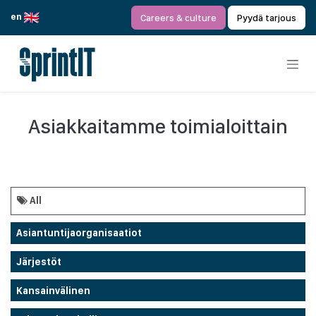
Siirry sisältöön
en
Careers & culture
Pyydä tarjous
Asiakkaitamme toimialoittain
All
Asiantuntijaorganisaatiot
Järjestöt
Kansainvälinen