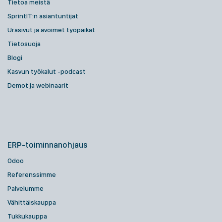
Tietoa meistä
SprintIT:n asiantuntijat
Urasivut ja avoimet työpaikat
Tietosuoja
Blogi
Kasvun työkalut -podcast
Demot ja webinaarit
ERP-toiminnanohjaus
Odoo
Referenssimme
Palvelumme
Vähittäiskauppa
Tukkukauppa