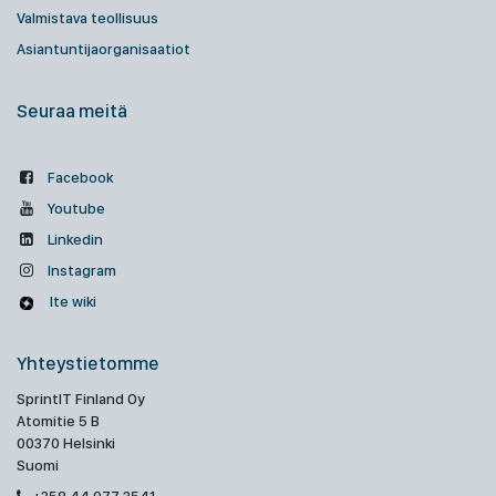
Valmistava teollisuus
Asiantuntijaorganisaatiot
Seuraa meitä
Facebook
Youtube
Linkedin
Instagram
Ite wiki
Yhteystietomme
SprintIT Finland Oy
Atomitie 5 B
00370 Helsinki
Suomi