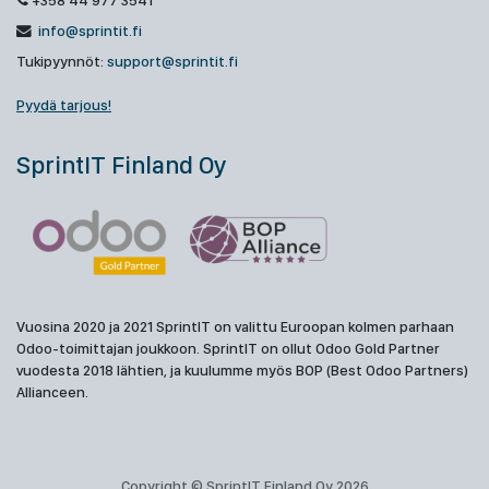
+358 44 977 3541
info@sprintit.fi
Tukipyynnöt:
support@sprintit.fi
Pyydä tarjous!
SprintIT Finland Oy
Vuosina 2020 ja 2021 SprintIT on valittu Euroopan kolmen parhaan
Odoo-toimittajan joukkoon. SprintIT on ollut Odoo Gold Partner
vuodesta 2018 lähtien, ja kuulumme myös BOP (Best Odoo Partners)
Allianceen.
Copyright © SprintIT Finland Oy 2026