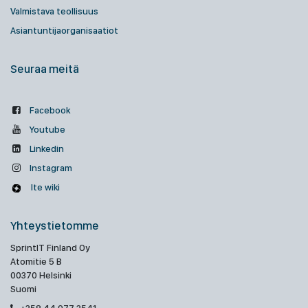
Valmistava teollisuus
Asiantuntijaorganisaatiot
Seuraa meitä
Facebook
Youtube
Linkedin
Instagram
Ite wiki
Yhteystietomme
SprintIT Finland Oy
Atomitie 5 B
00370 Helsinki
Suomi