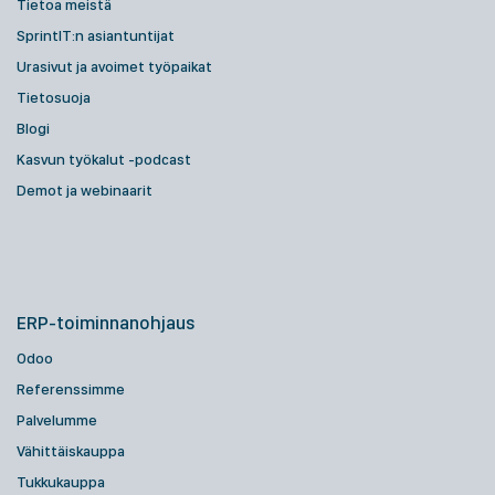
Tietoa meistä
SprintIT:n asiantuntijat
Urasivut ja avoimet työpaikat
Tietosuoja
Blogi
Kasvun työkalut -podcast
Demot ja webinaarit
ERP-toiminnanohjaus
Odoo
Referenssimme
Palvelumme
Vähittäiskauppa
Tukkukauppa