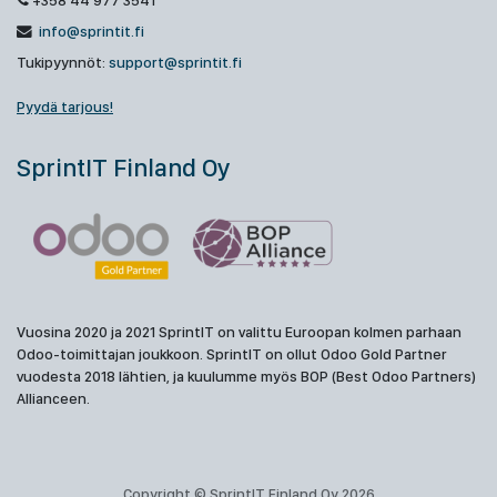
+358 44 977 3541
info@sprintit.fi
Tukipyynnöt:
support@sprintit.fi
Pyydä tarjous!
SprintIT Finland Oy
Vuosina 2020 ja 2021 SprintIT on valittu Euroopan kolmen parhaan
Odoo-toimittajan joukkoon. SprintIT on ollut Odoo Gold Partner
vuodesta 2018 lähtien, ja kuulumme myös BOP (Best Odoo Partners)
Allianceen.
Copyright © SprintIT Finland Oy 2026