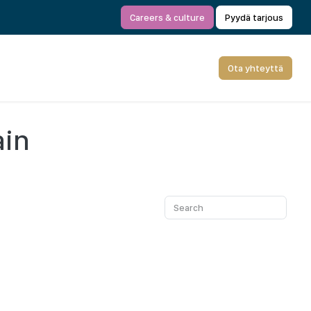
Careers & culture
Pyydä tarjous
Ota yhteyttä
ain