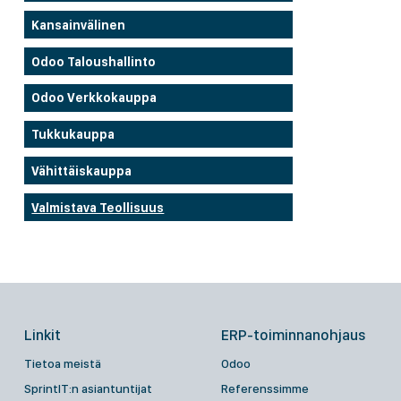
Kansainvälinen
Odoo Taloushallinto
Odoo Verkkokauppa
Tukkukauppa
Vähittäiskauppa
Valmistava Teollisuus
Linkit
ERP-toiminnanohjaus
Tietoa meistä
Odoo
SprintIT:n asiantuntijat
Referenssimme