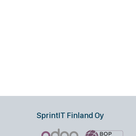
SprintIT Finland Oy