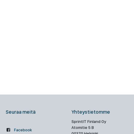
Seuraa meitä
Yhteystietomme
SprintIT Finland Oy
Atomitie 5 B
Facebook
00370 Helsinki