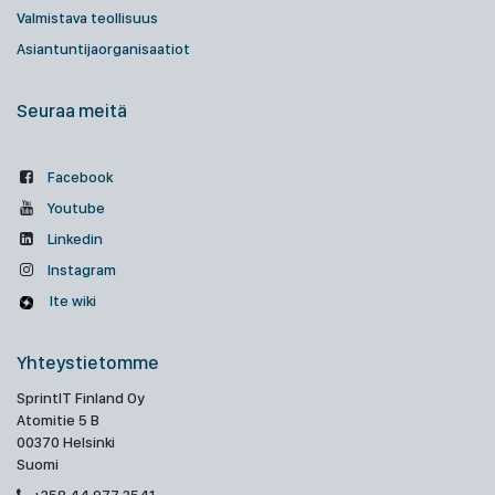
Valmistava teollisuus
Asiantuntijaorganisaatiot
Seuraa meitä
Facebook
Youtube
Linkedin
Instagram
Ite wiki
Yhteystietomme
SprintIT Finland Oy
Atomitie 5 B
00370 Helsinki
Suomi