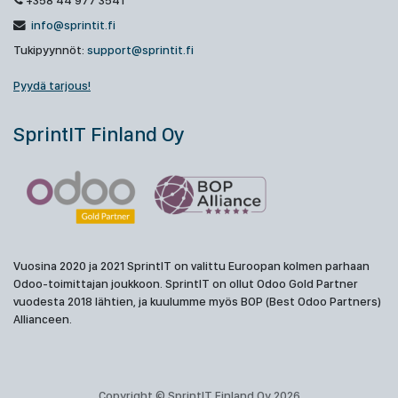
+358 44 977 3541
info@sprintit.fi
Tukipyynnöt:
support@sprintit.fi
Pyydä tarjous!
SprintIT Finland Oy
Vuosina 2020 ja 2021 SprintIT on valittu Euroopan kolmen parhaan
Odoo-toimittajan joukkoon. SprintIT on ollut Odoo Gold Partner
vuodesta 2018 lähtien, ja kuulumme myös BOP (Best Odoo Partners)
Allianceen.
Copyright © SprintIT Finland Oy 2026