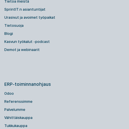
Tietoa meistä
SprintIT:n asiantuntijat
Urasivut ja avoimet työpaikat
Tietosuoja
Blogi
Kasvun työkalut -podcast
Demot ja webinaarit
ERP-toiminnanohjaus
Odoo
Referenssimme
Palvelumme
Vähittäiskauppa
Tukkukauppa