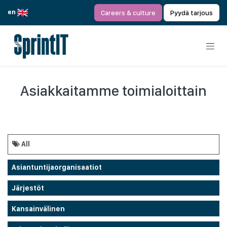
Siirry sisältöön
en
Careers & culture
Pyydä tarjous
Asiakkaitamme toimialoittain
All
Asiantuntijaorganisaatiot
Järjestöt
Kansainvälinen