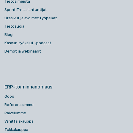
Tietoa meistä
SprintIT:n asiantuntijat
Urasivut ja avoimet työpaikat
Tietosuoja
Blogi
Kasvun työkalut -podcast
Demot ja webinaarit
ERP-toiminnanohjaus
Odoo
Referenssimme
Palvelumme
Vähittäiskauppa
Tukkukauppa