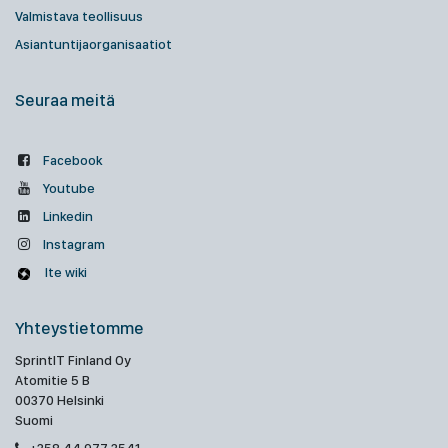
Valmistava teollisuus
Asiantuntijaorganisaatiot
Seuraa meitä
Facebook
Youtube
Linkedin
Instagram
Ite wiki
Yhteystietomme
SprintIT Finland Oy
Atomitie 5 B
00370 Helsinki
Suomi