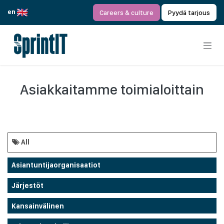
Siirry sisältöön
en
Careers & culture
Pyydä tarjous
Asiakkaitamme toimialoittain
All
Asiantuntijaorganisaatiot
Järjestöt
Kansainvälinen