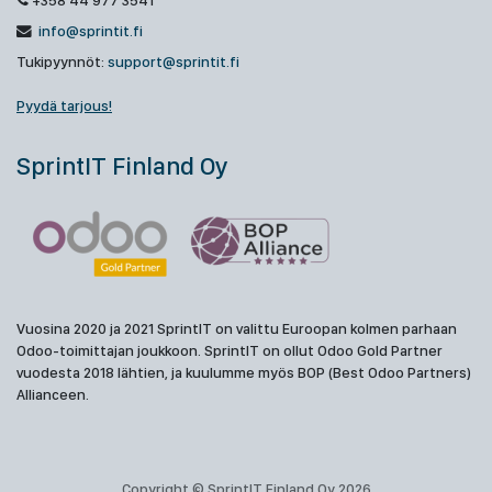
+358 44 977 3541
info@sprintit.fi
Tukipyynnöt:
support@sprintit.fi
Pyydä tarjous!
SprintIT Finland Oy
Vuosina 2020 ja 2021 SprintIT on valittu Euroopan kolmen parhaan
Odoo-toimittajan joukkoon. SprintIT on ollut Odoo Gold Partner
vuodesta 2018 lähtien, ja kuulumme myös BOP (Best Odoo Partners)
Allianceen.
Copyright © SprintIT Finland Oy 2026