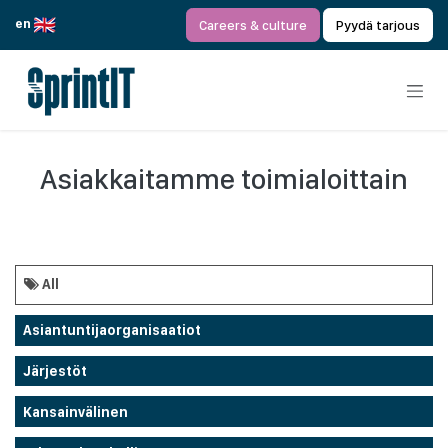
Siirry sisältöön
en
Careers & culture
Pyydä tarjous
Asiakkaitamme toimialoittain
All
Asiantuntijaorganisaatiot
Järjestöt
Kansainvälinen