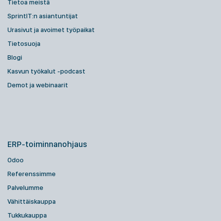
Tietoa meistä
SprintIT:n asiantuntijat
Urasivut ja avoimet työpaikat
Tietosuoja
Blogi
Kasvun työkalut -podcast
Demot ja webinaarit
ERP-toiminnanohjaus
Odoo
Referenssimme
Palvelumme
Vähittäiskauppa
Tukkukauppa