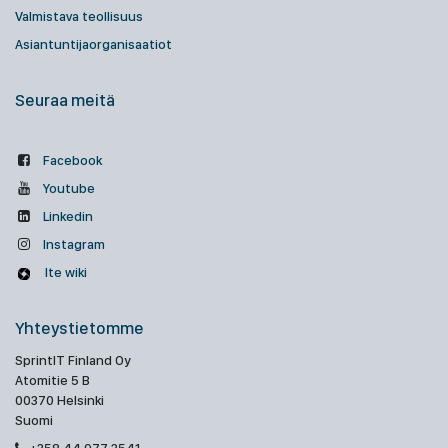
Valmistava teollisuus
Asiantuntijaorganisaatiot
Seuraa meitä
Facebook
Youtube
Linkedin
Instagram
Ite wiki
Yhteystietomme
SprintIT Finland Oy
Atomitie 5 B
00370 Helsinki
Suomi