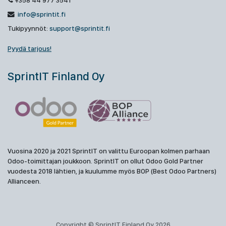
+358 44 977 3541
info@sprintit.fi
Tukipyynnöt:
support@sprintit.fi
Pyydä tarjous!
SprintIT Finland Oy
Vuosina 2020 ja 2021 SprintIT on valittu Euroopan kolmen parhaan
Odoo-toimittajan joukkoon. SprintIT on ollut Odoo Gold Partner
vuodesta 2018 lähtien, ja kuulumme myös BOP (Best Odoo Partners)
Allianceen.
Copyright © SprintIT Finland Oy 2026