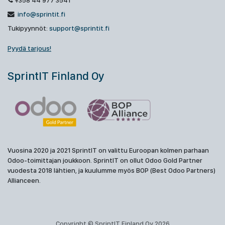
+358 44 977 3541
info@sprintit.fi
Tukipyynnöt:
support@sprintit.fi
Pyydä tarjous!
SprintIT Finland Oy
Vuosina 2020 ja 2021 SprintIT on valittu Euroopan kolmen parhaan
Odoo-toimittajan joukkoon. SprintIT on ollut Odoo Gold Partner
vuodesta 2018 lähtien, ja kuulumme myös BOP (Best Odoo Partners)
Allianceen.
Copyright © SprintIT Finland Oy 2026