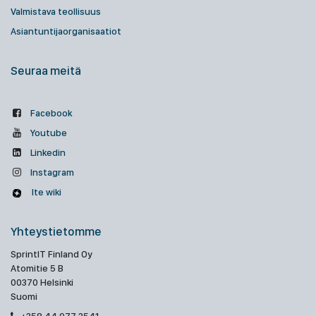
Valmistava teollisuus
Asiantuntijaorganisaatiot
Seuraa meitä
Facebook
Youtube
Linkedin
Instagram
Ite wiki
Yhteystietomme
SprintIT Finland Oy
Atomitie 5 B
00370 Helsinki
Suomi