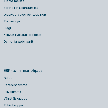
Tietoa meistä
SprintIT:n asiantuntijat
Urasivut ja avoimet työpaikat
Tietosuoja
Blogi
Kasvun työkalut -podcast
Demot ja webinaarit
ERP-toiminnanohjaus
Odoo
Referenssimme
Palvelumme
Vähittäiskauppa
Tukkukauppa