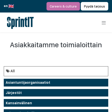
Siirry sisältöön
en
Careers & culture
Pyydä tarjous
Asiakkaitamme toimialoittain
All
Asiantuntijaorganisaatiot
Järjestöt
Kansainvälinen