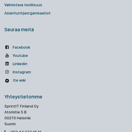
Valmistava teollisuus
Asiantuntijaorganisaatiot
Seuraa meitä
Facebook
Youtube
Linkedin
Instagram
Ite wiki
Yhteystietomme
SprintIT Finland Oy
Atomitie 5 B
00370 Helsinki
Suomi