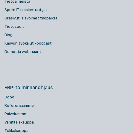
Tietoa meistä
SprintIT:n asiantuntijat
Urasivut ja avoimet työpaikat
Tietosuoja
Blogi
Kasvun työkalut -podcast
Demot ja webinaarit
ERP-toiminnanohjaus
Odoo
Referenssimme
Palvelumme
Vähittäiskauppa
Tukkukauppa