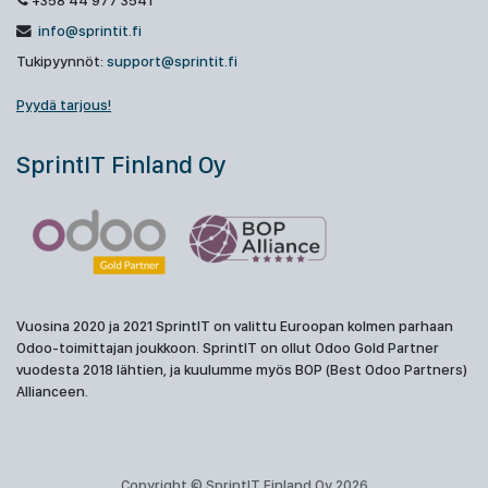
+358 44 977 3541
info@sprintit.fi
Tukipyynnöt:
support@sprintit.fi
Pyydä tarjous!
SprintIT Finland Oy
Vuosina 2020 ja 2021 SprintIT on valittu Euroopan kolmen parhaan
Odoo-toimittajan joukkoon. SprintIT on ollut Odoo Gold Partner
vuodesta 2018 lähtien, ja kuulumme myös BOP (Best Odoo Partners)
Allianceen.
Copyright © SprintIT Finland Oy 2026