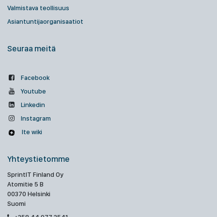
Valmistava teollisuus
Asiantuntijaorganisaatiot
Seuraa meitä
Facebook
Youtube
Linkedin
Instagram
Ite wiki
Yhteystietomme
SprintIT Finland Oy
Atomitie 5 B
00370 Helsinki
Suomi