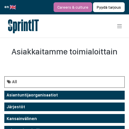
Siirry sisältöön
en
Careers & culture
Pyydä tarjous
Asiakkaitamme toimialoittain
All
Asiantuntijaorganisaatiot
Järjestöt
Kansainvälinen