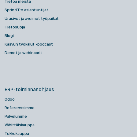
Tietoa meistä
SprintIT:n asiantuntijat
Urasivut ja avoimet työpaikat
Tietosuoja
Blogi
Kasvun työkalut -podcast
Demot ja webinaarit
ERP-toiminnanohjaus
Odoo
Referenssimme
Palvelumme
Vähittäiskauppa
Tukkukauppa