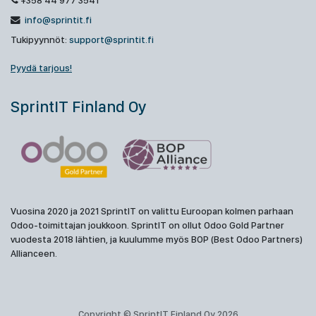
+358 44 977 3541
info@sprintit.fi
Tukipyynnöt:
support@sprintit.fi
Pyydä tarjous!
SprintIT Finland Oy
Vuosina 2020 ja 2021 SprintIT on valittu Euroopan kolmen parhaan
Odoo-toimittajan joukkoon. SprintIT on ollut Odoo Gold Partner
vuodesta 2018 lähtien, ja kuulumme myös BOP (Best Odoo Partners)
Allianceen.
Copyright © SprintIT Finland Oy 2026