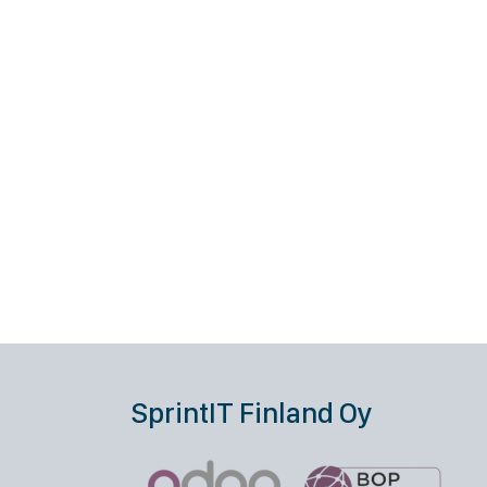
SprintIT Finland Oy