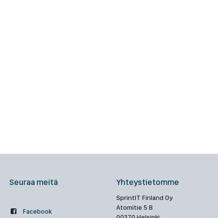
Seuraa meitä
Yhteystietomme
SprintIT Finland Oy
Atomitie 5 B
Facebook
00370 Helsinki