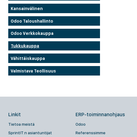
Kansainvälinen
Odoo Taloushallinto
Odoo Verkkokauppa
Tukkukauppa
Vähittäiskauppa
Valmistava Teollisuus
Linkit
ERP-toiminnanohjaus
Tietoa meistä
Odoo
SprintIT:n asiantuntijat
Referenssimme