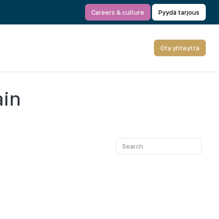
Careers & culture
Pyydä tarjous
Ota yhteyttä
ain