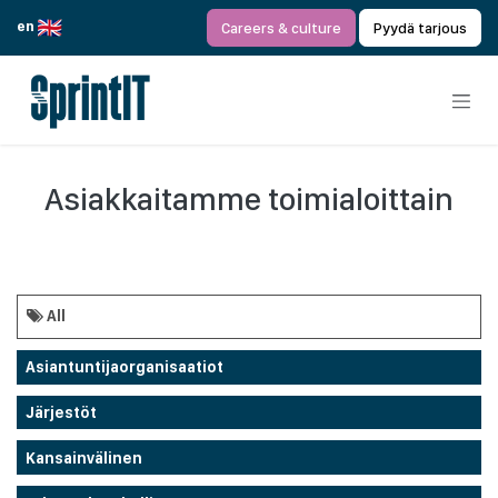
Siirry sisältöön
en
Careers & culture
Pyydä tarjous
Asiakkaitamme toimialoittain
All
Asiantuntijaorganisaatiot
Järjestöt
Kansainvälinen