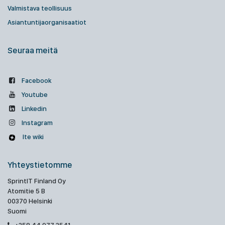
Valmistava teollisuus
Asiantuntijaorganisaatiot
Seuraa meitä
Facebook
Youtube
Linkedin
Instagram
Ite wiki
Yhteystietomme
SprintIT Finland Oy
Atomitie 5 B
00370 Helsinki
Suomi