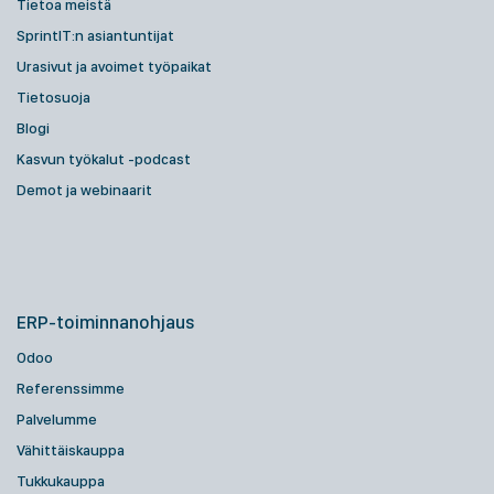
Tietoa meistä
SprintIT:n asiantuntijat
Urasivut ja avoimet työpaikat
Tietosuoja
Blogi
Kasvun työkalut -podcast
Demot ja webinaarit
ERP-toiminnanohjaus
Odoo
Referenssimme
Palvelumme
Vähittäiskauppa
Tukkukauppa