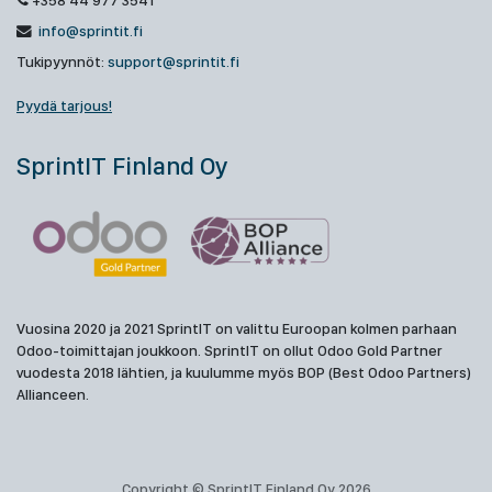
+358 44 977 3541
info@sprintit.fi
Tukipyynnöt:
support@sprintit.fi
Pyydä tarjous!
SprintIT Finland Oy
Vuosina 2020 ja 2021 SprintIT on valittu Euroopan kolmen parhaan
Odoo-toimittajan joukkoon. SprintIT on ollut Odoo Gold Partner
vuodesta 2018 lähtien, ja kuulumme myös BOP (Best Odoo Partners)
Allianceen.
Copyright © SprintIT Finland Oy 2026