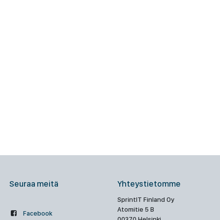
Seuraa meitä
Yhteystietomme
SprintIT Finland Oy
Atomitie 5 B
Facebook
00370 Helsinki