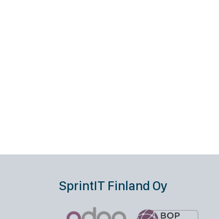
SprintIT Finland Oy