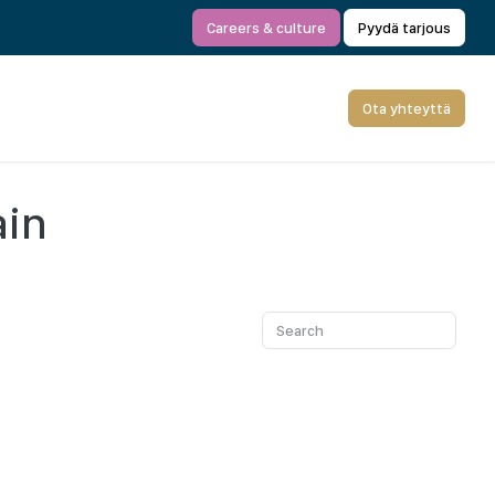
Careers & culture
Pyydä tarjous
Ota yhteyttä
ain