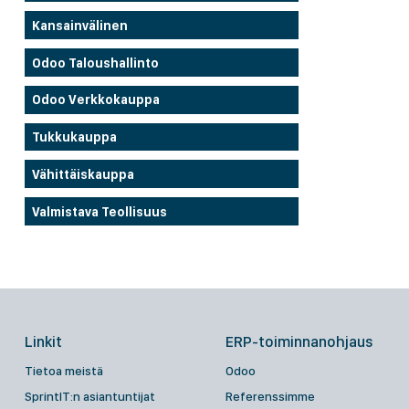
Kansainvälinen
Odoo Taloushallinto
Odoo Verkkokauppa
Tukkukauppa
Vähittäiskauppa
Valmistava Teollisuus
Linkit
ERP-toiminnanohjaus
Tietoa meistä
Odoo
SprintIT:n asiantuntijat
Referenssimme