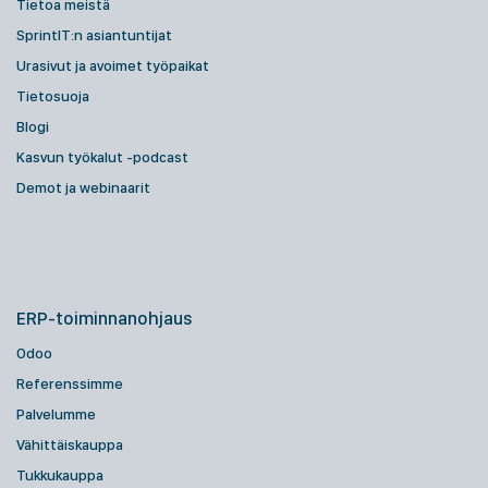
Tietoa meistä
SprintIT:n asiantuntijat
Urasivut ja avoimet työpaikat
Tietosuoja
Blogi
Kasvun työkalut -podcast
Demot ja webinaarit
ERP-toiminnanohjaus
Odoo
Referenssimme
Palvelumme
Vähittäiskauppa
Tukkukauppa