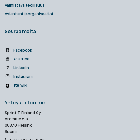
Valmistava teollisuus
Asiantuntijaorganisaatiot
Seuraa meitä
Facebook
Youtube
Linkedin
Instagram
Ite wiki
Yhteystietomme
SprintIT Finland Oy
Atomitie 5 B
00370 Helsinki
Suomi