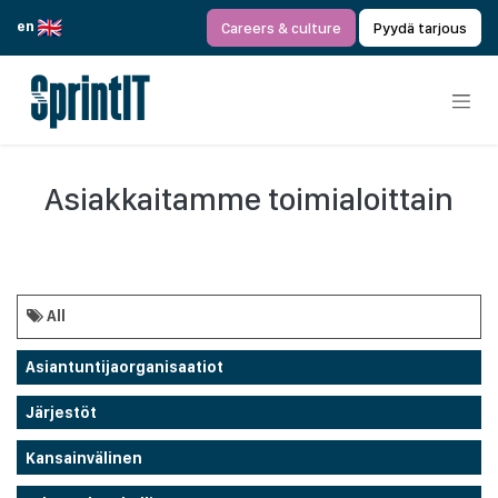
Siirry sisältöön
en
Careers & culture
Pyydä tarjous
Asiakkaitamme toimialoittain
All
Asiantuntijaorganisaatiot
Järjestöt
Kansainvälinen