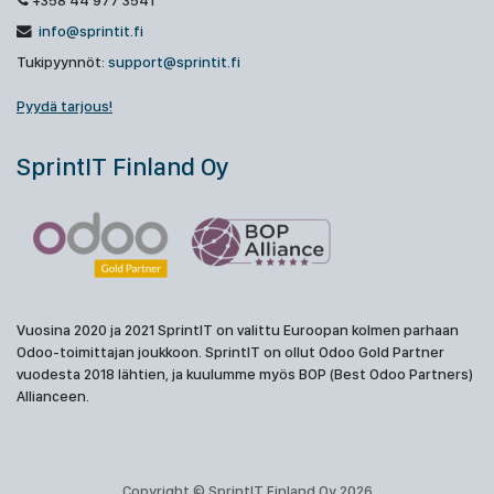
+358 44 977 3541
info@sprintit.fi
Tukipyynnöt:
support@sprintit.fi
Pyydä tarjous!
SprintIT Finland Oy
Vuosina 2020 ja 2021 SprintIT on valittu Euroopan kolmen parhaan
Odoo-toimittajan joukkoon. SprintIT on ollut Odoo Gold Partner
vuodesta 2018 lähtien, ja kuulumme myös BOP (Best Odoo Partners)
Allianceen.
Copyright © SprintIT Finland Oy 2026