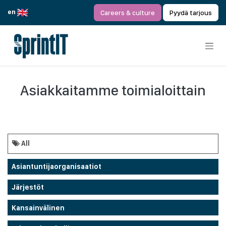
Siirry sisältöön
en
Careers & culture
Pyydä tarjous
Asiakkaitamme toimialoittain
All
Asiantuntijaorganisaatiot
Järjestöt
Kansainvälinen