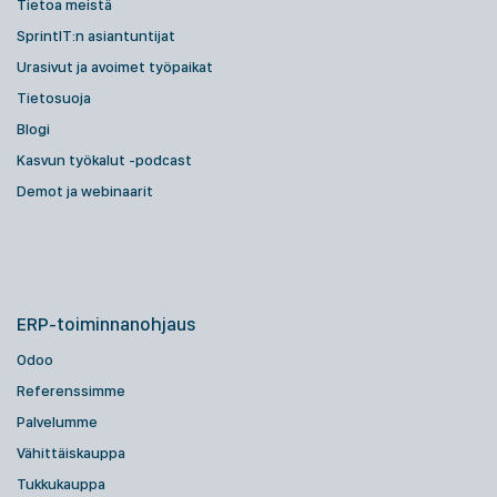
Tietoa meistä
SprintIT:n asiantuntijat
Urasivut ja avoimet työpaikat
Tietosuoja
Blogi
Kasvun työkalut -podcast
Demot ja webinaarit
ERP-toiminnanohjaus
Odoo
Referenssimme
Palvelumme
Vähittäiskauppa
Tukkukauppa