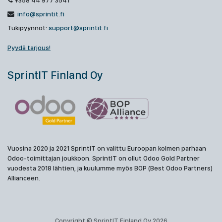
+358 44 977 3541
info@sprintit.fi
Tukipyynnöt:
support@sprintit.fi
Pyydä tarjous!
SprintIT Finland Oy
Vuosina 2020 ja 2021 SprintIT on valittu Euroopan kolmen parhaan
Odoo-toimittajan joukkoon. SprintIT on ollut Odoo Gold Partner
vuodesta 2018 lähtien, ja kuulumme myös BOP (Best Odoo Partners)
Allianceen.
Copyright © SprintIT Finland Oy 2026