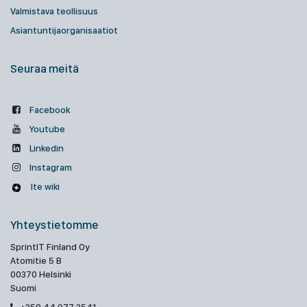
Valmistava teollisuus
Asiantuntijaorganisaatiot
Seuraa meitä
Facebook
Youtube
Linkedin
Instagram
Ite wiki
Yhteystietomme
SprintIT Finland Oy
Atomitie 5 B
00370 Helsinki
Suomi