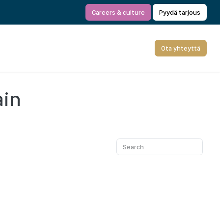
Careers & culture
Pyydä tarjous
Ota yhteyttä
ain