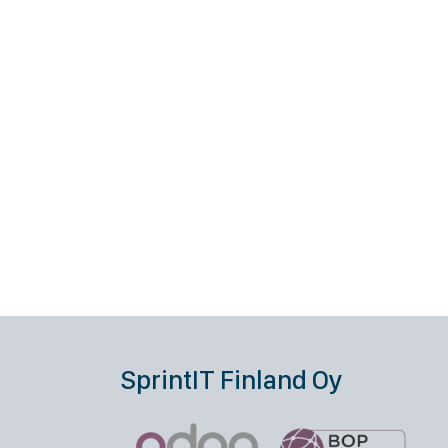
SprintIT Finland Oy