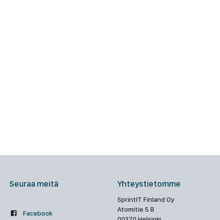
Seuraa meitä
Yhteystietomme
SprintIT Finland Oy
Atomitie 5 B
Facebook
00370 Helsinki