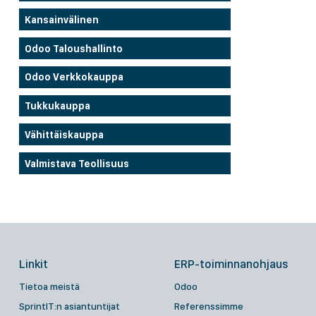
Kansainvälinen
Odoo Taloushallinto
Odoo Verkkokauppa
Tukkukauppa
Vähittäiskauppa
Valmistava Teollisuus
Linkit
ERP-toiminnanohjaus
Tietoa meistä
Odoo
SprintIT:n asiantuntijat
Referenssimme