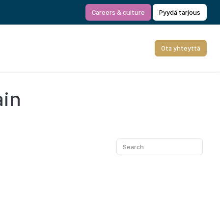
Careers & culture
Pyydä tarjous
Ota yhteyttä
ain