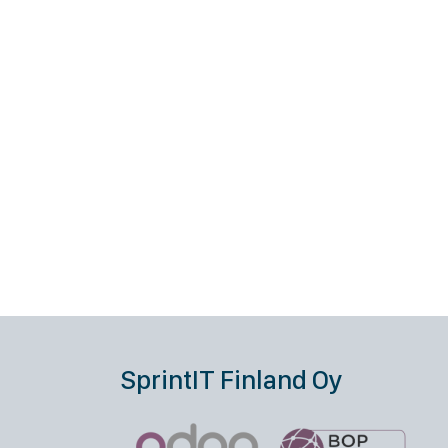
SprintIT Finland Oy