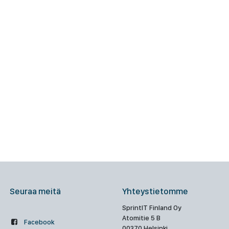
Seuraa meitä
Yhteystietomme
SprintIT Finland Oy
Atomitie 5 B
Facebook
00370 Helsinki