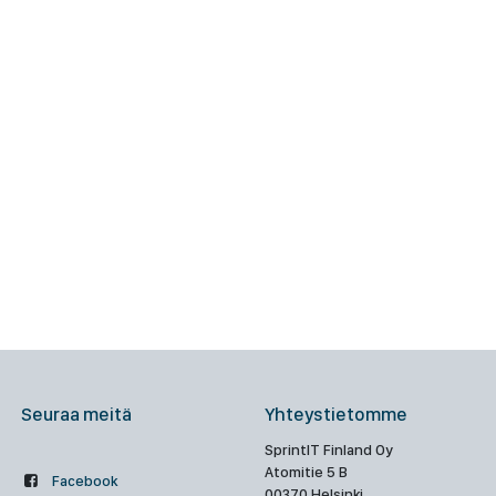
Seuraa meitä
Yhteystietomme
SprintIT Finland Oy
Atomitie 5 B
Facebook
00370 Helsinki