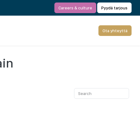
Careers & culture
Pyydä tarjous
Ota yhteyttä
ain