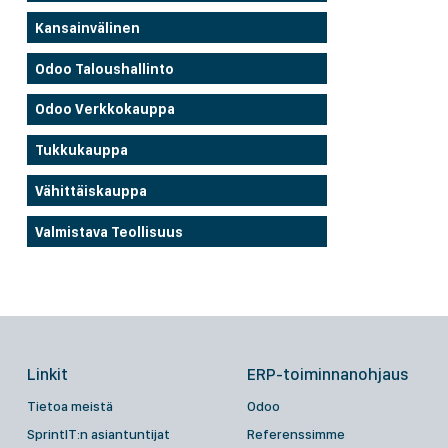
Kansainvälinen
Odoo Taloushallinto
Odoo Verkkokauppa
Tukkukauppa
Vähittäiskauppa
Valmistava Teollisuus
Linkit
ERP-toiminnanohjaus
Tietoa meistä
Odoo
SprintIT:n asiantuntijat
Referenssimme