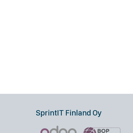
SprintIT Finland Oy