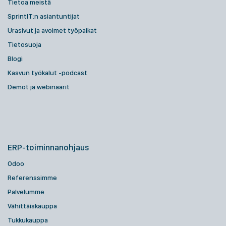
Tietoa meistä
SprintIT:n asiantuntijat
Urasivut ja avoimet työpaikat
Tietosuoja
Blogi
Kasvun työkalut -podcast
Demot ja webinaarit
ERP-toiminnanohjaus
Odoo
Referenssimme
Palvelumme
Vähittäiskauppa
Tukkukauppa