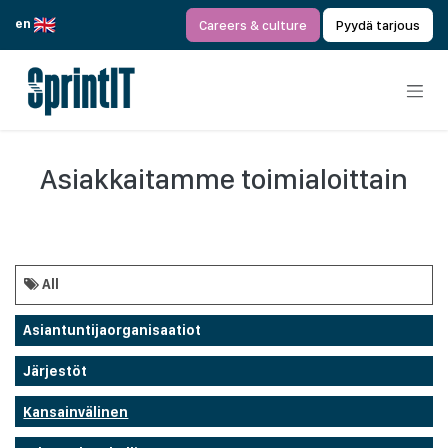
Siirry sisältöön
en
Careers & culture
Pyydä tarjous
Asiakkaitamme toimialoittain
All
Asiantuntijaorganisaatiot
Järjestöt
Kansainvälinen