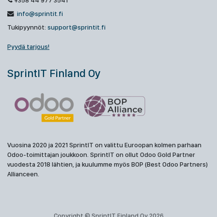
+358 44 977 3541
info@sprintit.fi
Tukipyynnöt:
support@sprintit.fi
Pyydä tarjous!
SprintIT Finland Oy
Vuosina 2020 ja 2021 SprintIT on valittu Euroopan kolmen parhaan
Odoo-toimittajan joukkoon. SprintIT on ollut Odoo Gold Partner
vuodesta 2018 lähtien, ja kuulumme myös BOP (Best Odoo Partners)
Allianceen.
Copyright © SprintIT Finland Oy 2026