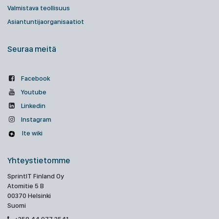
Valmistava teollisuus
Asiantuntijaorganisaatiot
Seuraa meitä
Facebook
Youtube
Linkedin
Instagram
Ite wiki
Yhteystietomme
SprintIT Finland Oy
Atomitie 5 B
00370 Helsinki
Suomi