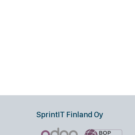
SprintIT Finland Oy