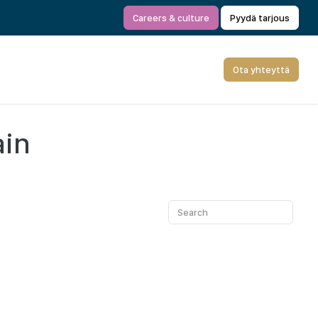
Careers & culture
Pyydä tarjous
Ota yhteyttä
ain