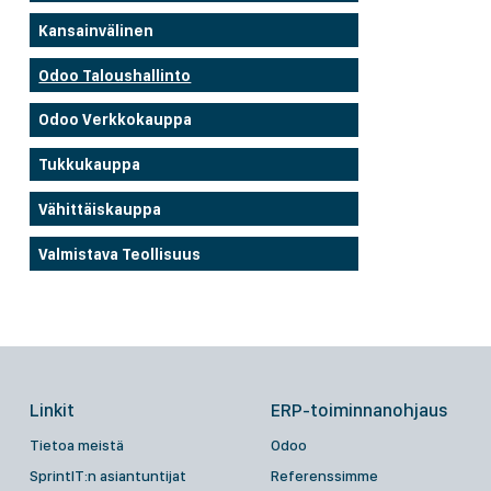
Kansainvälinen
Odoo Taloushallinto
Odoo Verkkokauppa
Tukkukauppa
Vähittäiskauppa
Valmistava Teollisuus
Linkit
ERP-toiminnanohjaus
Tietoa meistä
Odoo
SprintIT:n asiantuntijat
Referenssimme