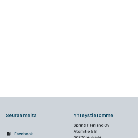
Seuraa meitä
Yhteystietomme
SprintIT Finland Oy
Atomitie 5 B
Facebook
00370 Helsinki