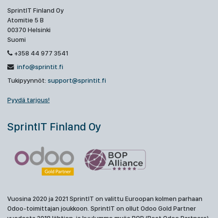
SprintIT Finland Oy
Atomitie 5 B
00370 Helsinki
Suomi
+358 44 977 3541
info@sprintit.fi
Tukipyynnöt:
support@sprintit.fi
Pyydä tarjous!
SprintIT Finland Oy
Vuosina 2020 ja 2021 SprintIT on valittu Euroopan kolmen parhaan
Odoo-toimittajan joukkoon. SprintIT on ollut Odoo Gold Partner