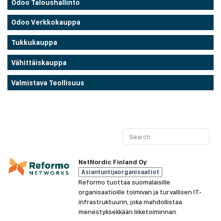
Odoo Taloushallinto
Odoo Verkkokauppa
Tukkukauppa
Vähittäiskauppa
Valmistava Teollisuus
NetNordic Finland Oy
Asiantuntijaorganisaatiot
Reformo tuottaa suomalaisille
organisaatioille toimivan ja turvallisen IT-
infrastruktuurin, joka mahdollistaa
menestyksekkään liiketoiminnan.