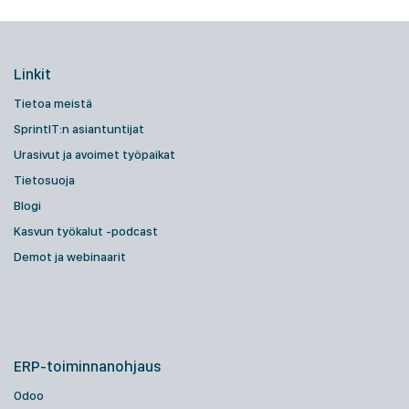
Linkit
Tietoa meistä
SprintIT:n asiantuntijat
Urasivut ja avoimet työpaikat
Tietosuoja
Blogi
Kasvun työkalut -podcast
Demot ja webinaarit
ERP-toiminnanohjaus
Odoo