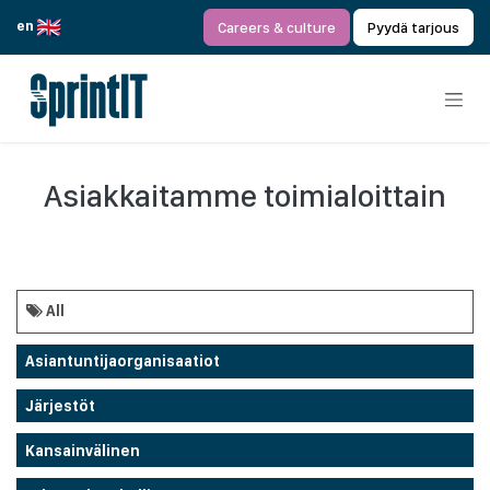
Siirry sisältöön
en
Careers & culture
Pyydä tarjous
Asiakkaitamme toimialoittain
All
Asiantuntijaorganisaatiot
Järjestöt
Kansainvälinen