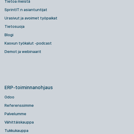
Tietoa meistä
SprintIT:n asiantuntijat
Urasivut ja avoimet työpaikat
Tietosuoja
Blogi
Kasvun työkalut -podcast
Demot ja webinaarit
ERP-toiminnanohjaus
Odoo
Referenssimme
Palvelumme
Vähittäiskauppa
Tukkukauppa