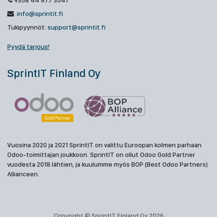
+358 44 977 3541
info@sprintit.fi
Tukipyynnöt:
support@sprintit.fi
Pyydä tarjous!
SprintIT Finland Oy
Vuosina 2020 ja 2021 SprintIT on valittu Euroopan kolmen parhaan
Odoo-toimittajan joukkoon. SprintIT on ollut Odoo Gold Partner
vuodesta 2018 lähtien, ja kuulumme myös BOP (Best Odoo Partners)
Allianceen.
Copyright © SprintIT Finland Oy 2026