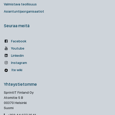
Valmistava teollisuus
Asiantuntijaorganisaatiot
Seuraa meitä
Facebook
Youtube
Linkedin
Instagram
Ite wiki
Yhteystietomme
SprintIT Finland Oy
Atomitie 5 B
00370 Helsinki
Suomi