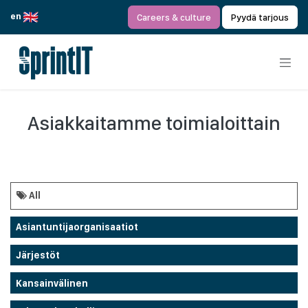
Siirry sisältöön
en
Careers & culture
Pyydä tarjous
Asiakkaitamme toimialoittain
All
Asiantuntijaorganisaatiot
Järjestöt
Kansainvälinen