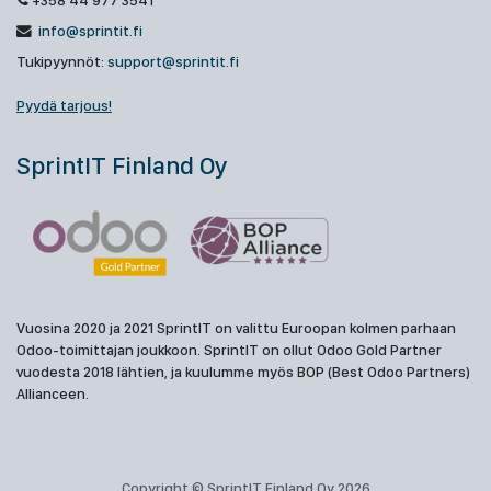
+358 44 977 3541
info@sprintit.fi
Tukipyynnöt:
support@sprintit.fi
Pyydä tarjous!
SprintIT Finland Oy
Vuosina 2020 ja 2021 SprintIT on valittu Euroopan kolmen parhaan
Odoo-toimittajan joukkoon. SprintIT on ollut Odoo Gold Partner
vuodesta 2018 lähtien, ja kuulumme myös BOP (Best Odoo Partners)
Allianceen.
Copyright © SprintIT Finland Oy 2026