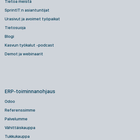
Tietoa meistä
SprintIT:n asiantuntijat
Urasivut ja avoimet työpaikat
Tietosuoja
Blogi
Kasvun työkalut -podcast
Demot ja webinaarit
ERP-toiminnanohjaus
Odoo
Referenssimme
Palvelumme
Vähittäiskauppa
Tukkukauppa