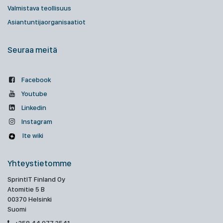
Valmistava teollisuus
Asiantuntijaorganisaatiot
Seuraa meitä
Facebook
Youtube
Linkedin
Instagram
Ite wiki
Yhteystietomme
SprintIT Finland Oy
Atomitie 5 B
00370 Helsinki
Suomi