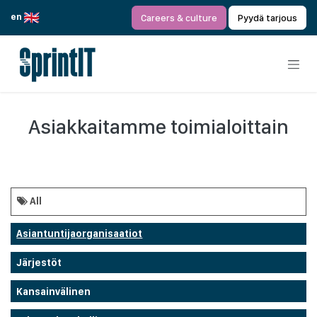
Siirry sisältöön
en
Careers & culture
Pyydä tarjous
Asiakkaitamme toimialoittain
All
Asiantuntijaorganisaatiot
Järjestöt
Kansainvälinen