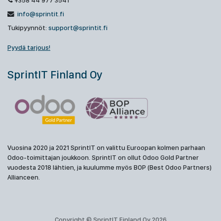
+358 44 977 3541
info@sprintit.fi
Tukipyynnöt:
support@sprintit.fi
Pyydä tarjous!
SprintIT Finland Oy
Vuosina 2020 ja 2021 SprintIT on valittu Euroopan kolmen parhaan
Odoo-toimittajan joukkoon. SprintIT on ollut Odoo Gold Partner
vuodesta 2018 lähtien, ja kuulumme myös BOP (Best Odoo Partners)
Allianceen.
Copyright © SprintIT Finland Oy 2026