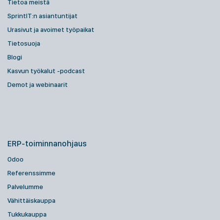
Tietoa meistä
SprintIT:n asiantuntijat
Urasivut ja avoimet työpaikat
Tietosuoja
Blogi
Kasvun työkalut -podcast
Demot ja webinaarit
ERP-toiminnanohjaus
Odoo
Referenssimme
Palvelumme
Vähittäiskauppa
Tukkukauppa