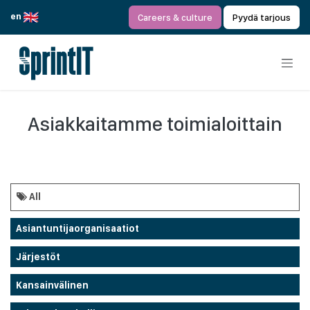
Siirry sisältöön
en
Careers & culture
Pyydä tarjous
Asiakkaitamme toimialoittain
All
Asiantuntijaorganisaatiot
Järjestöt
Kansainvälinen