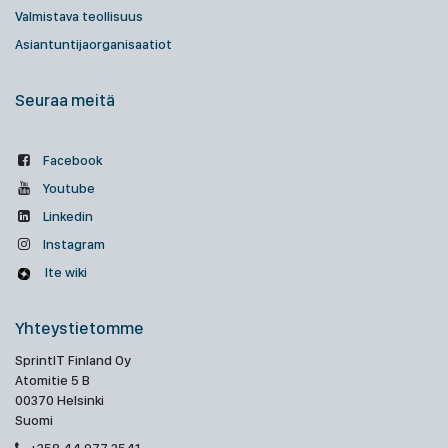
Valmistava teollisuus
Asiantuntijaorganisaatiot
Seuraa meitä
Facebook
Youtube
Linkedin
Instagram
Ite wiki
Yhteystietomme
SprintIT Finland Oy
Atomitie 5 B
00370 Helsinki
Suomi