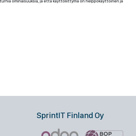
urhia ominaisuuksia, ja että käyttöliittymä on helppokäyttöinen ja
SprintIT Finland Oy