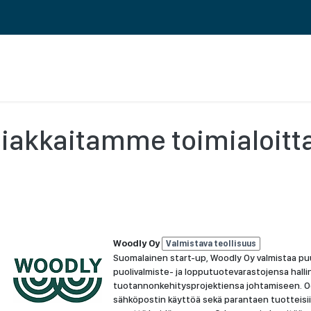
 ERP TOIMINNANOHJAUS
REFERENSSIT
BLOGI
MEILLE TÖIHIN
iakkaitamme toimialoitt
Woodly Oy
Valmistava teollisuus
Suomalainen start-up, Woodly Oy valmistaa pu
puolivalmiste- ja lopputuotevarastojensa halli
tuotannonkehitysprojektiensa johtamiseen. Od
sähköpostin käyttöä sekä parantaen tuotteisiin j