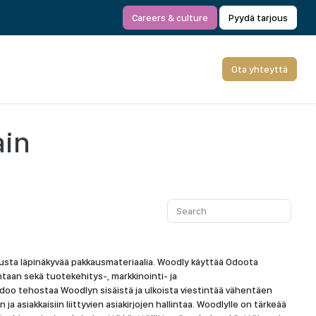
Careers & culture
Pyydä tarjous
Ota yhteyttä
ain
usta läpinäkyvää pakkausmateriaalia. Woodly käyttää Odoota
ntaan sekä tuotekehitys-, markkinointi- ja
oo tehostaa Woodlyn sisäistä ja ulkoista viestintää vähentäen
a asiakkaisiin liittyvien asiakirjojen hallintaa. Woodlylle on tärkeää