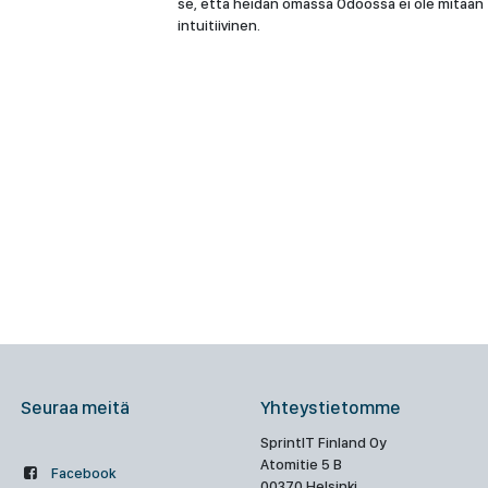
se, että heidän omassa Odoossa ei ole mitään t
intuitiivinen.
Seuraa meitä
Yhteystietomme
SprintIT Finland Oy
Atomitie 5 B
Facebook
00370 Helsinki