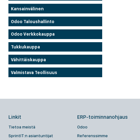
Kansainvälinen
Odoo Taloushallinto
Odoo Verkkokauppa
Tukkukauppa
Vähittäiskauppa
Valmistava Teollisuus
Linkit
ERP-toiminnanohjaus
Tietoa meistä
Odoo
SprintIT:n asiantuntijat
Referenssimme