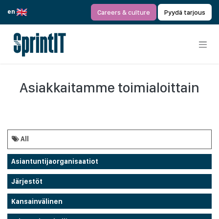
Siirry sisältöön
en
Careers & culture
Pyydä tarjous
Asiakkaitamme toimialoittain
All
Asiantuntijaorganisaatiot
Järjestöt
Kansainvälinen