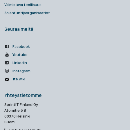
Valmistava teollisuus
Asiantuntijaorganisaatiot
Seuraa meitä
Facebook
Youtube
Linkedin
Instagram
Ite wiki
Yhteystietomme
SprintIT Finland Oy
Atomitie 5 B
00370 Helsinki
Suomi