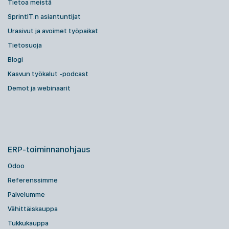
Tietoa meistä
SprintIT:n asiantuntijat
Urasivut ja avoimet työpaikat
Tietosuoja
Blogi
Kasvun työkalut -podcast
Demot ja webinaarit
ERP-toiminnanohjaus
Odoo
Referenssimme
Palvelumme
Vähittäiskauppa
Tukkukauppa