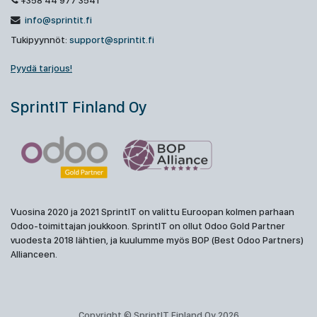
+358 44 977 3541
info@sprintit.fi
Tukipyynnöt:
support@sprintit.fi
Pyydä tarjous!
SprintIT Finland Oy
Vuosina 2020 ja 2021 SprintIT on valittu Euroopan kolmen parhaan
Odoo-toimittajan joukkoon. SprintIT on ollut Odoo Gold Partner
vuodesta 2018 lähtien, ja kuulumme myös BOP (Best Odoo Partners)
Allianceen.
Copyright © SprintIT Finland Oy 2026