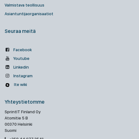
Valmistava teollisuus
Asiantuntijaorganisaatiot
Seuraa meitä
Facebook
Youtube
Linkedin
Instagram
Ite wiki
Yhteystietomme
SprintIT Finland Oy
Atomitie 5 B
00370 Helsinki
Suomi