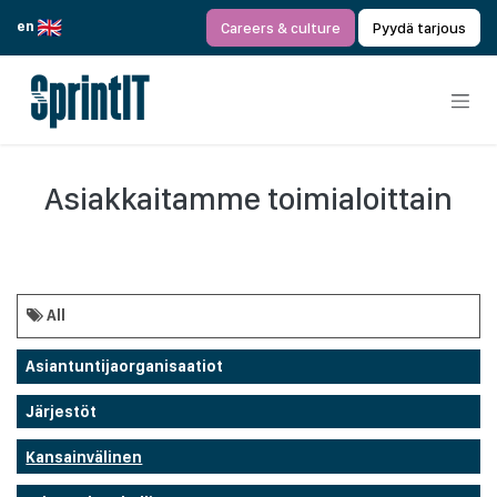
Siirry sisältöön
en
Careers & culture
Pyydä tarjous
Asiakkaitamme toimialoittain
All
Asiantuntijaorganisaatiot
Järjestöt
Kansainvälinen