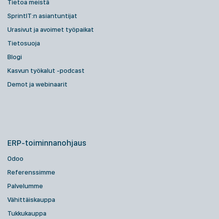
Tietoa meistä
SprintIT:n asiantuntijat
Urasivut ja avoimet työpaikat
Tietosuoja
Blogi
Kasvun työkalut -podcast
Demot ja webinaarit
ERP-toiminnanohjaus
Odoo
Referenssimme
Palvelumme
Vähittäiskauppa
Tukkukauppa