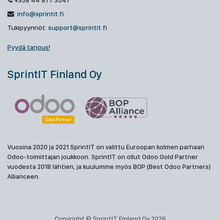
+358 44 977 3541
info@sprintit.fi
Tukipyynnöt:
support@sprintit.fi
Pyydä tarjous!
SprintIT Finland Oy
Vuosina 2020 ja 2021 SprintIT on valittu Euroopan kolmen parhaan
Odoo-toimittajan joukkoon. SprintIT on ollut Odoo Gold Partner
vuodesta 2018 lähtien, ja kuulumme myös BOP (Best Odoo Partners)
Allianceen.
Copyright © SprintIT Finland Oy 2026