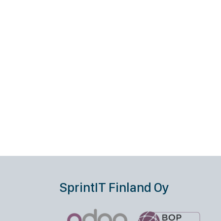
SprintIT Finland Oy