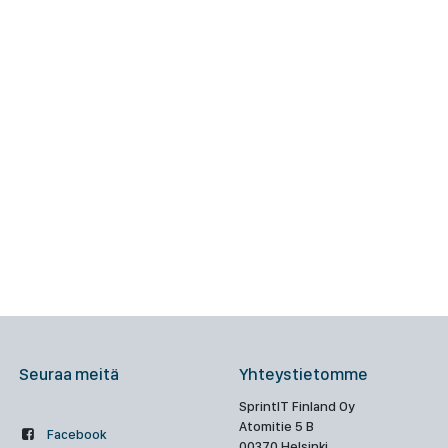
Seuraa meitä
Yhteystietomme
SprintIT Finland Oy
Atomitie 5 B
Facebook
00370 Helsinki