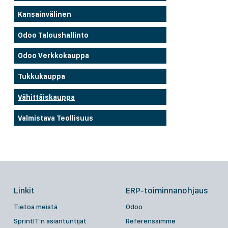
Kansainvälinen
Odoo Taloushallinto
Odoo Verkkokauppa
Tukkukauppa
Vähittäiskauppa
Valmistava Teollisuus
Linkit
ERP-toiminnanohjaus
Tietoa meistä
Odoo
SprintIT:n asiantuntijat
Referenssimme