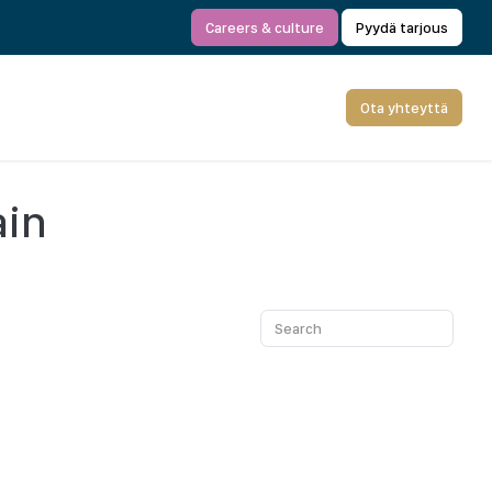
Careers & culture
Pyydä tarjous
Ota yhteyttä
ain