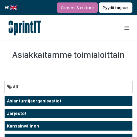
Siirry sisältöön
en
Careers & culture
Pyydä tarjous
Asiakkaitamme toimialoittain
All
Asiantuntijaorganisaatiot
Järjestöt
Kansainvälinen