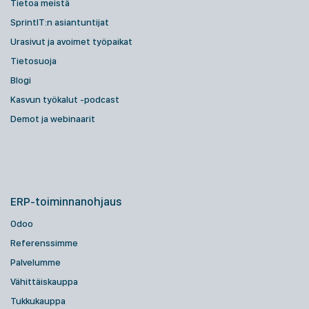
Tietoa meistä
SprintIT:n asiantuntijat
Urasivut ja avoimet työpaikat
Tietosuoja
Blogi
Kasvun työkalut -podcast
Demot ja webinaarit
ERP-toiminnanohjaus
Odoo
Referenssimme
Palvelumme
Vähittäiskauppa
Tukkukauppa