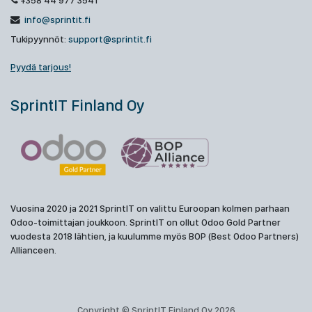
+358 44 977 3541
info@sprintit.fi
Tukipyynnöt:
support@sprintit.fi
Pyydä tarjous!
SprintIT Finland Oy
Vuosina 2020 ja 2021 SprintIT on valittu Euroopan kolmen parhaan
Odoo-toimittajan joukkoon. SprintIT on ollut Odoo Gold Partner
vuodesta 2018 lähtien, ja kuulumme myös BOP (Best Odoo Partners)
Allianceen.
Copyright © SprintIT Finland Oy 2026