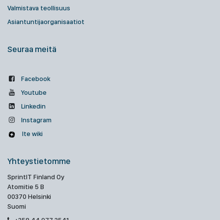
Valmistava teollisuus
Asiantuntijaorganisaatiot
Seuraa meitä
Facebook
Youtube
Linkedin
Instagram
Ite wiki
Yhteystietomme
SprintIT Finland Oy
Atomitie 5 B
00370 Helsinki
Suomi