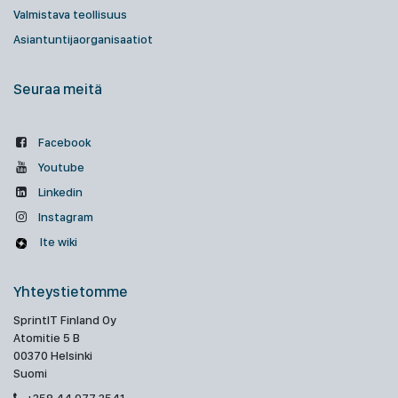
Valmistava teollisuus
Asiantuntijaorganisaatiot
Seuraa meitä
Facebook
Youtube
Linkedin
Instagram
Ite wiki
Yhteystietomme
SprintIT Finland Oy
Atomitie 5 B
00370 Helsinki
Suomi