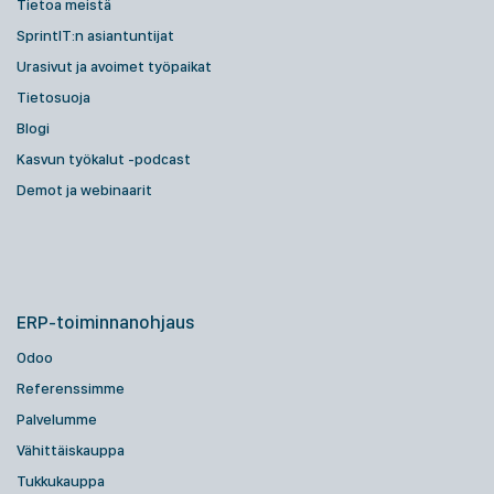
Tietoa meistä
SprintIT:n asiantuntijat
Urasivut ja avoimet työpaikat
Tietosuoja
Blogi
Kasvun työkalut -podcast
Demot ja webinaarit
ERP-toiminnanohjaus
Odoo
Referenssimme
Palvelumme
Vähittäiskauppa
Tukkukauppa