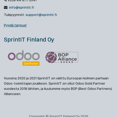
+358 44 977 3541
info@sprintit.fi
Tukipyynnöt:
support@sprintit.fi
Pyydä tarjous!
SprintIT Finland Oy
Vuosina 2020 ja 2021 SprintIT on valittu Euroopan kolmen parhaan
Odoo-toimittajan joukkoon. SprintIT on ollut Odoo Gold Partner
vuodesta 2018 lähtien, ja kuulumme myös BOP (Best Odoo Partners)
Allianceen.
Copyright © SprintIT Finland Oy 2026