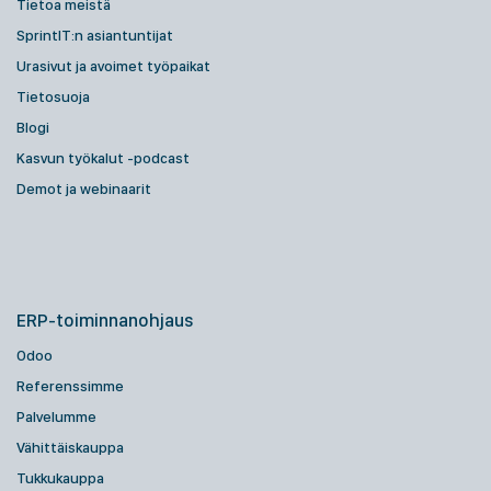
Tietoa meistä
SprintIT:n asiantuntijat
Urasivut ja avoimet työpaikat
Tietosuoja
Blogi
Kasvun työkalut -podcast
Demot ja webinaarit
ERP-toiminnanohjaus
Odoo
Referenssimme
Palvelumme
Vähittäiskauppa
Tukkukauppa