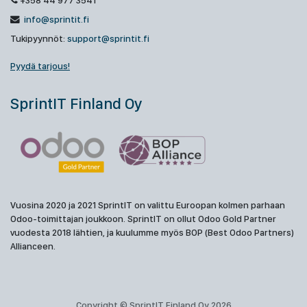
+358 44 977 3541
info@sprintit.fi
Tukipyynnöt:
support@sprintit.fi
Pyydä tarjous!
SprintIT Finland Oy
Vuosina 2020 ja 2021 SprintIT on valittu Euroopan kolmen parhaan
Odoo-toimittajan joukkoon. SprintIT on ollut Odoo Gold Partner
vuodesta 2018 lähtien, ja kuulumme myös BOP (Best Odoo Partners)
Allianceen.
Copyright © SprintIT Finland Oy 2026