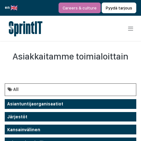
Siirry sisältöön
en
Careers & culture
Pyydä tarjous
Asiakkaitamme toimialoittain
All
Asiantuntijaorganisaatiot
Järjestöt
Kansainvälinen