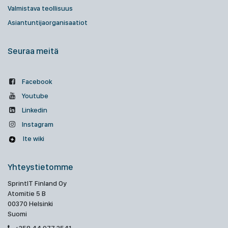
Valmistava teollisuus
Asiantuntijaorganisaatiot
Seuraa meitä
Facebook
Youtube
Linkedin
Instagram
Ite wiki
Yhteystietomme
SprintIT Finland Oy
Atomitie 5 B
00370 Helsinki
Suomi