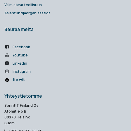
Valmistava teollisuus
Asiantuntijaorganisaatiot
Seuraa meitä
Facebook
Youtube
Linkedin
Instagram
Ite wiki
Yhteystietomme
SprintIT Finland Oy
Atomitie 5 B
00370 Helsinki
Suomi