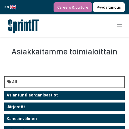
Siirry sisältöön
en
Careers & culture
Pyydä tarjous
Asiakkaitamme toimialoittain
All
Asiantuntijaorganisaatiot
Järjestöt
Kansainvälinen