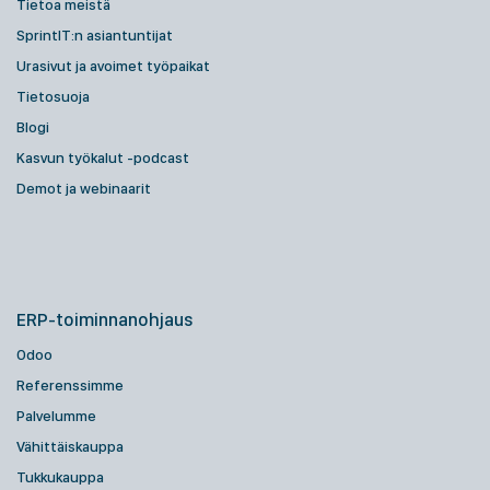
Tietoa meistä
SprintIT:n asiantuntijat
Urasivut ja avoimet työpaikat
Tietosuoja
Blogi
Kasvun työkalut -podcast
Demot ja webinaarit
ERP-toiminnanohjaus
Odoo
Referenssimme
Palvelumme
Vähittäiskauppa
Tukkukauppa