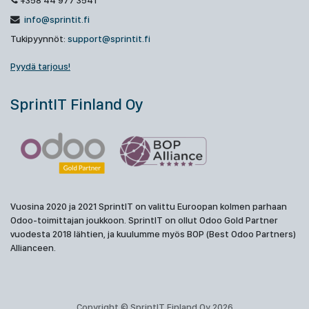
+358 44 977 3541
info@sprintit.fi
Tukipyynnöt:
support@sprintit.fi
Pyydä tarjous!
SprintIT Finland Oy
Vuosina 2020 ja 2021 SprintIT on valittu Euroopan kolmen parhaan
Odoo-toimittajan joukkoon. SprintIT on ollut Odoo Gold Partner
vuodesta 2018 lähtien, ja kuulumme myös BOP (Best Odoo Partners)
Allianceen.
Copyright © SprintIT Finland Oy 2026