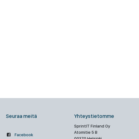
Seuraa meitä
Yhteystietomme
SprintIT Finland Oy
Atomitie 5 B
Facebook
00370 Helsinki