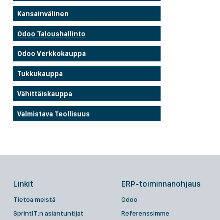
Kansainvälinen
Odoo Taloushallinto
Odoo Verkkokauppa
Tukkukauppa
Vähittäiskauppa
Valmistava Teollisuus
Linkit
ERP-toiminnanohjaus
Tietoa meistä
Odoo
SprintIT:n asiantuntijat
Referenssimme