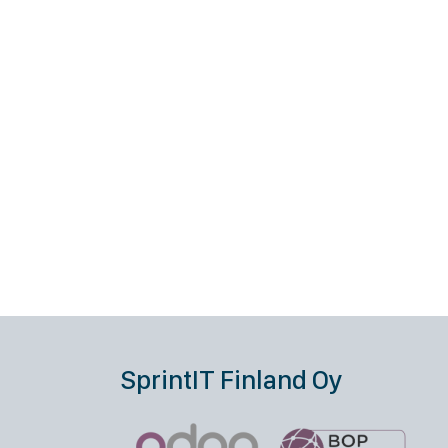
SprintIT Finland Oy