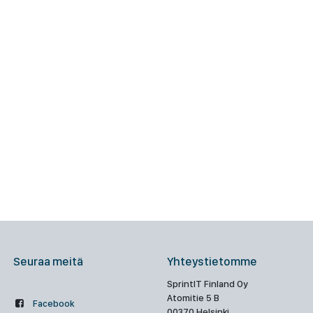
Seuraa meitä
Yhteystietomme
SprintIT Finland Oy
Atomitie 5 B
Facebook
00370 Helsinki