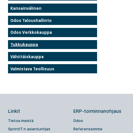
Kansainvälinen
Odoo Taloushallinto
Odoo Verkkokauppa
Tukkukauppa
Vähittäiskauppa
Valmistava Teollisuus
Linkit
ERP-toiminnanohjaus
Tietoa meistä
Odoo
SprintIT:n asiantuntijat
Referenssimme