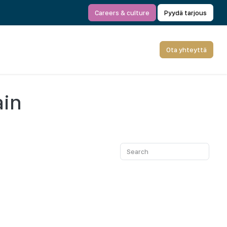
Careers & culture
Pyydä tarjous
Ota yhteyttä
ain