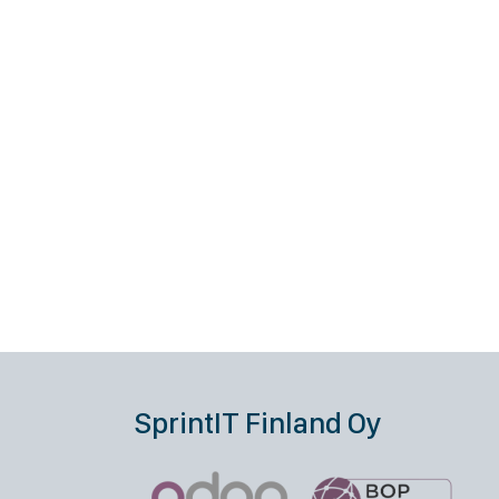
SprintIT Finland Oy