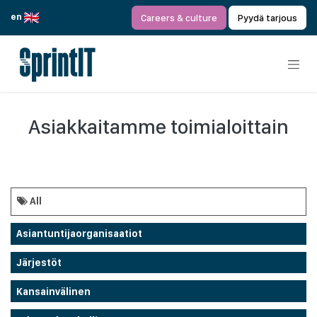
Siirry sisältöön
en
Careers & culture
Pyydä tarjous
Asiakkaitamme toimialoittain
All
Asiantuntijaorganisaatiot
Järjestöt
Kansainvälinen