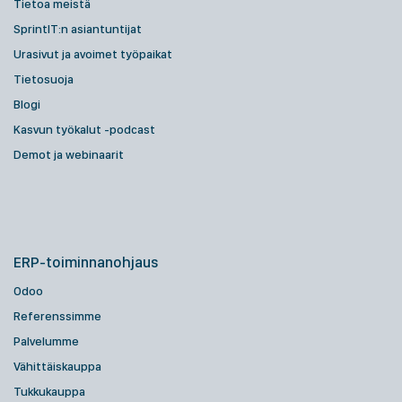
Tietoa meistä
SprintIT:n asiantuntijat
Urasivut ja avoimet työpaikat
Tietosuoja
Blogi
Kasvun työkalut -podcast
Demot ja webinaarit
ERP-toiminnanohjaus
Odoo
Referenssimme
Palvelumme
Vähittäiskauppa
Tukkukauppa