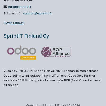
+358 44 977 3541
info@sprintit.fi
Tukipyynnöt:
support@sprintit.fi
Pyydä tarjous!
SprintIT Finland Oy
Vuosina 2020 ja 2021 SprintIT on valittu Euroopan kolmen parhaan
Odoo-toimittajan joukkoon. SprintIT on ollut Odoo Gold Partner
vuodesta 2018 lähtien, ja kuulumme myös BOP (Best Odoo Partners)
Allianceen.
Copyright © SprintIT Finland Oy 2026