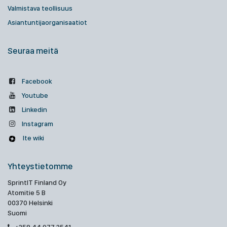
Valmistava teollisuus
Asiantuntijaorganisaatiot
Seuraa meitä
Facebook
Youtube
Linkedin
Instagram
Ite wiki
Yhteystietomme
SprintIT Finland Oy
Atomitie 5 B
00370 Helsinki
Suomi