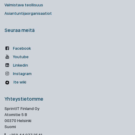
Valmistava teollisuus
Asiantuntijaorganisaatiot
Seuraa meitä
Facebook
Youtube
Linkedin
Instagram
Ite wiki
Yhteystietomme
SprintIT Finland Oy
Atomitie 5 B
00370 Helsinki
Suomi