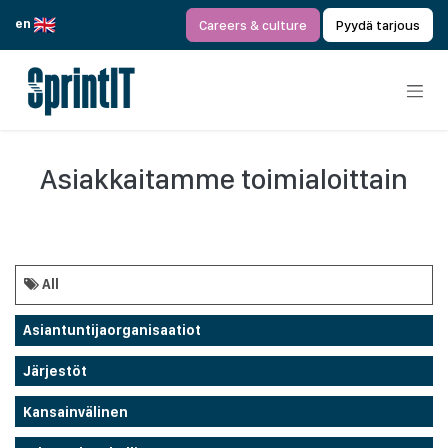
Siirry sisältöön
en
Careers & culture
Pyydä tarjous
Asiakkaitamme toimialoittain
All
Asiantuntijaorganisaatiot
Järjestöt
Kansainvälinen