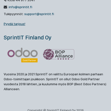
+358 44 977 3541
info@sprintit.fi
Tukipyynnöt:
support@sprintit.fi
Pyydä tarjous!
SprintIT Finland Oy
Vuosina 2020 ja 2021 SprintIT on valittu Euroopan kolmen parhaan
Odoo-toimittajan joukkoon. SprintIT on ollut Odoo Gold Partner
vuodesta 2018 lähtien, ja kuulumme myös BOP (Best Odoo Partners)
Allianceen.
Copyright © SprintIT Finland Oy 2026