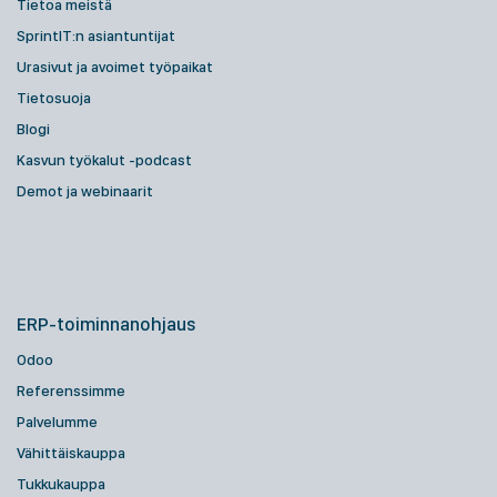
Tietoa meistä
SprintIT:n asiantuntijat
Urasivut ja avoimet työpaikat
Tietosuoja
Blogi
Kasvun työkalut -podcast
Demot ja webinaarit
ERP-toiminnanohjaus
Odoo
Referenssimme
Palvelumme
Vähittäiskauppa
Tukkukauppa